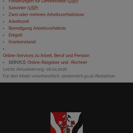
Förderungen für Lehrbetriebe (
USP
)
Saisonier (
USP
)
Zwei oder mehrere Arbeitsverhältnisse
Arbeitszeit
Beendigung Arbeitsverhältnis
Entgelt
Krankenstand
Online-Services zu Arbeit, Beruf und Pension
SERVICE:
Online-Ratgeber und -Rechner
Letzte Aktualisierung:
06.02.2026
Für den Inhalt verantwortlich:
oesterreich.gv.at-Redaktion