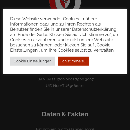
Diese Website verwendet Cookies - nähere
Informationen dazu und zu Ihren Rechten als
Benutzer finden Sie in unserer Datenschutzerklärung
Gemeinde St. Martin im Sulmtal
am Ende der Seite. Klicken Sie auf „Ich stimme zu“, um
8543 Sulb 72
Cookies zu akzeptieren und direkt unsere Webseite
besuchen zu können, oder klicken Sie auf „Cookie-
gde@st-martin-sulmtal.gv.at
Einstellungen“, um Ihre Cookies selbst zu verwalten.
Tel.: 03465 70 50
Fax: 03465 70 50 – 222
Cookie Einstellungen
Ich stimme zu
BKS Bank
IBAN: AT12 1700 0001 7900 3007
UID Nr.: ATU69180012
Daten & Fakten
Einwohner: 3.079 (Jänner 2022)