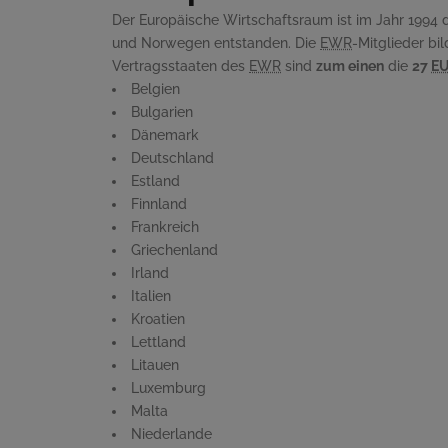
Der Europäische Wirtschaftsraum ist im Jahr 199
und Norwegen entstanden. Die
EWR
-Mitglieder b
Vertragsstaaten des
EWR
sind
zum einen
die
27
E
Belgien
Bulgarien
Dänemark
Deutschland
Estland
Finnland
Frankreich
Griechenland
Irland
Italien
Kroatien
Lettland
Litauen
Luxemburg
Malta
Niederlande