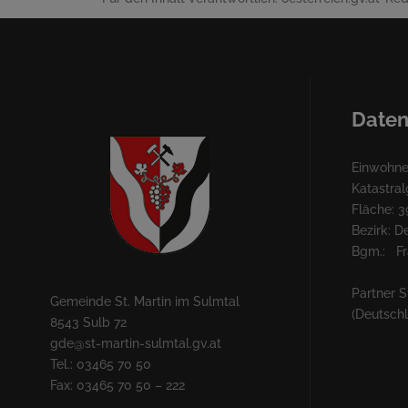
Daten
Einwohner
Katastra
Fläche: 3
Bezirk: 
Bgm.: Fra
Partner S
Gemeinde St. Martin im Sulmtal
(Deutsch
8543 Sulb 72
gde@st-martin-sulmtal.gv.at
Tel.: 03465 70 50
Fax: 03465 70 50 – 222