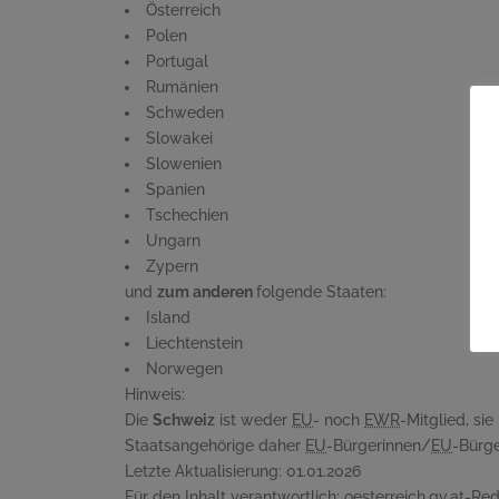
Österreich
Polen
Portugal
Rumänien
Schweden
Slowakei
Slowenien
Spanien
Tschechien
Ungarn
Zypern
und
zum anderen
folgende Staaten:
Island
Liechtenstein
Norwegen
Hinweis:
Die
Schweiz
ist weder
EU
- noch
EWR
-Mitglied, si
Staatsangehörige daher
EU
-Bürgerinnen/
EU
-Bürge
Letzte Aktualisierung:
01.01.2026
Für den Inhalt verantwortlich:
oesterreich.gv.at-Re