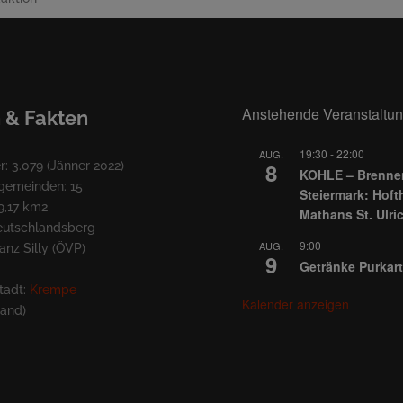
Anstehende Veranstaltu
 & Fakten
19:30
-
22:00
AUG.
8
: 3.079 (Jänner 2022)
KOHLE – Brennen
lgemeinden: 15
Steiermark: Hoft
9,17 km2
Mathans St. Ulri
Deutschlandsberg
9:00
AUG.
nz Silly (ÖVP)
9
Getränke Purkart
tadt:
Krempe
Kalender anzeigen
land)