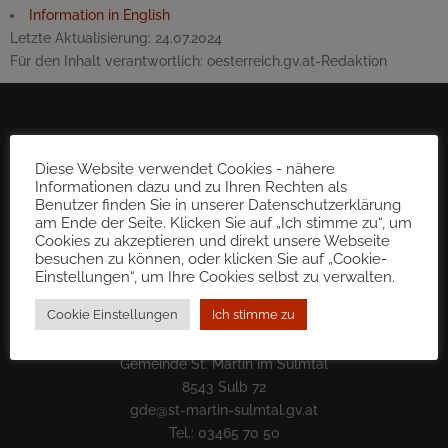
Information in English
Letzte Aktualisierung:
24.07.2024
Für den Inhalt verantwortlich:
oesterreich.gv.at-Redaktion
Diese Website verwendet Cookies - nähere
Informationen dazu und zu Ihren Rechten als
Benutzer finden Sie in unserer Datenschutzerklärung
am Ende der Seite. Klicken Sie auf „Ich stimme zu“, um
Cookies zu akzeptieren und direkt unsere Webseite
besuchen zu können, oder klicken Sie auf „Cookie-
Einstellungen“, um Ihre Cookies selbst zu verwalten.
Cookie Einstellungen
Ich stimme zu
Gemeinde St. Martin im Sulmtal
8543 Sulb 72
gde@st-martin-sulmtal.gv.at
Tel.: 03465 70 50