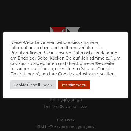
Diese Website verwendet Cookies - nähere
Informationen dazu und zu Ihren Rechten als
Benutzer finden Sie in unserer Datenschutzerklärung
am Ende der Seite. Klicken Sie auf „Ich stimme zu“, um
Cookies zu akzeptieren und direkt unsere Webseite
besuchen zu können, oder klicken Sie auf „Cookie-
Einstellungen“, um Ihre Cookies selbst zu verwalten.
Gemeinde St. Martin im Sulmtal
Cookie Einstellungen
Ich stimme zu
8543 Sulb 72
gde@st-martin-sulmtal.gv.at
Tel.: 03465 70 50
Fax: 03465 70 50 – 222
BKS Bank
IBAN: AT12 1700 0001 7900 3007