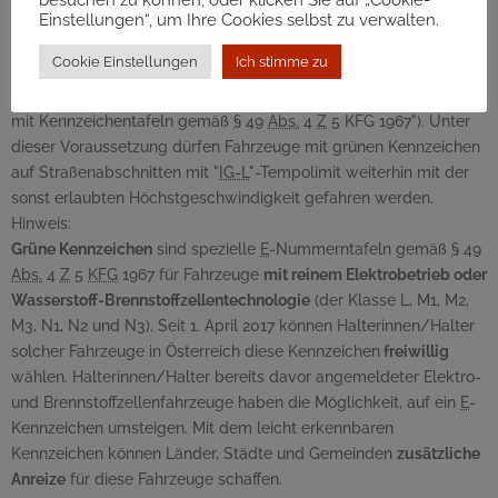
Einstellungen“, um Ihre Cookies selbst zu verwalten.
und Schnellstraßenabschnitten nicht für Fahrzeuge mit grünem
Kennzeichen, wenn zusätzlich durch ein entsprechendes
Cookie Einstellungen
Ich stimme zu
Hinweisschild ausreichend darauf aufmerksam gemacht wurde
("
IG-L
Geschwindigkeitsbeschränkung gilt nicht für Fahrzeuge
mit Kennzeichentafeln gemäß
§
49
Abs.
4
Z
5 KFG 1967"). Unter
dieser Voraussetzung dürfen Fahrzeuge mit grünen Kennzeichen
auf Straßenabschnitten mit "
IG-L
"-Tempolimit weiterhin mit der
sonst erlaubten Höchstgeschwindigkeit gefahren werden.
Hinweis:
Grüne Kennzeichen
sind spezielle
E
-Nummerntafeln gemäß
§
49
Abs.
4
Z
5
KFG
1967 für Fahrzeuge
mit reinem Elektrobetrieb oder
Wasserstoff-Brennstoffzellentechnologie
(der Klasse L, M1, M2,
M3, N1, N2 und N3). Seit 1. April 2017 können Halterinnen/Halter
solcher Fahrzeuge in Österreich diese Kennzeichen
freiwillig
wählen. Halterinnen/Halter bereits davor angemeldeter Elektro-
und Brennstoffzellenfahrzeuge haben die Möglichkeit, auf ein
E
-
Kennzeichen umsteigen. Mit dem leicht erkennbaren
Kennzeichen können Länder, Städte und Gemeinden
zusätzliche
Anreize
für diese Fahrzeuge schaffen.