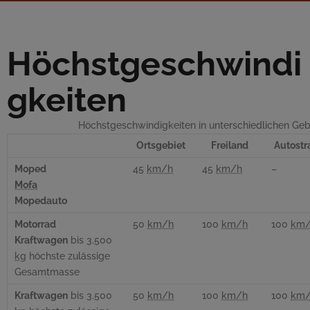
Höchstgeschwindi
gkeiten
Höchstgeschwindigkeiten in unterschiedlichen Geb
Ortsgebiet
Freiland
Autostr
Moped
45
km/h
45
km/h
–
Mofa
Mopedauto
Motorrad
50
km/h
100
km/h
100
km
Kraftwagen
bis 3.500
kg
höchste zulässige
Gesamtmasse
Kraftwagen
bis 3.500
50
km/h
100
km/h
100
km