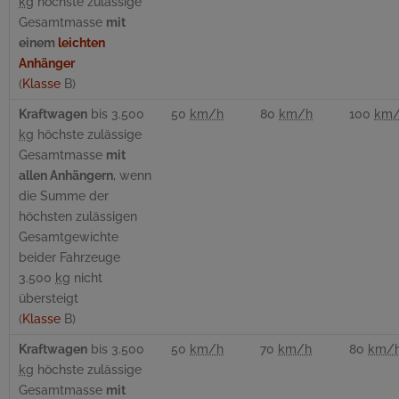
kg
höchste zulässige
Gesamtmasse
mit
einem
leichten
Anhänger
(
Klasse
B)
Kraftwagen
bis 3.500
50
km/h
80
km/h
100
km
kg
höchste zulässige
Gesamtmasse
mit
allen Anhängern
, wenn
die Summe der
höchsten zulässigen
Gesamtgewichte
beider Fahrzeuge
3.500
kg
nicht
übersteigt
(
Klasse
B)
Kraftwagen
bis 3.500
50
km/h
70
km/h
80
km/
kg
höchste zulässige
Gesamtmasse
mit