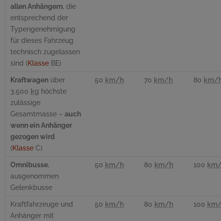
allen Anhängern
, die
entsprechend der
Typengenehmigung
für dieses Fahrzeug
technisch zugelassen
sind (
Klasse
BE)
Kraftwagen
über
50
km/h
70
km/h
80
km/
3.500
kg
höchste
zulässige
Gesamtmasse –
auch
wenn ein Anhänger
gezogen wird
(
Klasse
C)
Omnibusse
,
50
km/h
80
km/h
100
km
ausgenommen
Gelenkbusse
Kraftfahrzeuge und
50
km/h
80
km/h
100
km
Anhänger mit