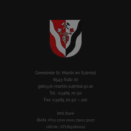
Gemeinde St. Martin im Sulmtal
8543 Sulb 72
gde@st-martin-sulmtal.gv.at
Tel.: 03465 70 50
Fax: 03465 70 50 – 222
BKS Bank
IBAN: AT12 1700 0001 7900 3007
UID Nr.: ATU69180012