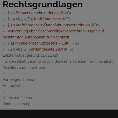
Rechtsgrundlagen
§
20
Straßenverkehrsordnung
(StVO)
§
49
Abs.
4
Z
5
Kraftfahrgesetz
(KFG)
§
58
Kraftfahrgesetz-Durchführungsverordnung
(KDV)
Verordnung über Geschwindigkeitsbeschränkungen auf
bestimmten Autobahnen zur Nachtzeit
§
14
Immissionsschutzgesetz – Luft
(IG-L)
§
49
Abs. 4
Kraftfahrgesetz 1967
(KFG)
Letzte Aktualisierung:
12.01.2026
Für den Inhalt verantwortlich:
Bundesministerium für Innovation,
Mobilität und Infrastruktur
Vorheriges Thema
Helmpflicht
Nächstes Thema
Kindersicherung