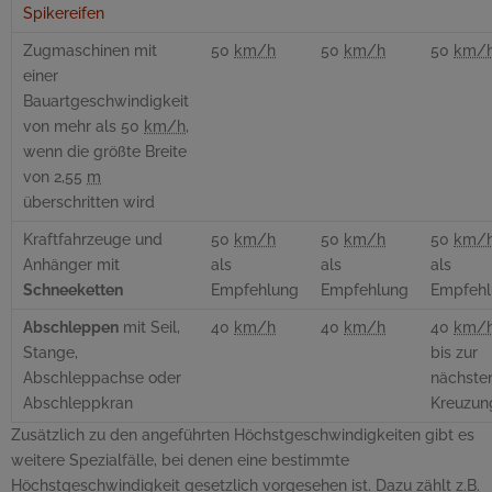
Spikereifen
Zugmaschinen mit
50
km/h
50
km/h
50
km/
einer
Bauartgeschwindigkeit
von mehr als 50
km/h
,
wenn die größte Breite
von 2,55
m
überschritten wird
Kraftfahrzeuge und
50
km/h
50
km/h
50
km/
Anhänger mit
als
als
als
Schneeketten
Empfehlung
Empfehlung
Empfehl
Abschleppen
mit Seil,
40
km/h
40
km/h
40
km/
Stange,
bis zur
Abschleppachse oder
nächste
Abschleppkran
Kreuzun
Zusätzlich zu den angeführten Höchstgeschwindigkeiten gibt es
weitere Spezialfälle, bei denen eine bestimmte
Höchstgeschwindigkeit gesetzlich vorgesehen ist. Dazu zählt
z.B.