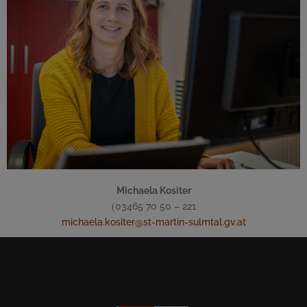
Bauamt
Assistenz der Bauleitung, Buchhaltung
Michaela Kositer
03465 70 50 – 221
(
michaela.kositer@st-martin-sulmtal.gv.at