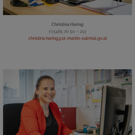
Christina Haring
03465 70 50 – 213
(
christina.haring@st-martin-sulmtal.gv.at
Öffentlichkeitsarbeit
Gemeindezeitung, Homepage, Gem2Go App,
Kommunikation, Bürgerservice