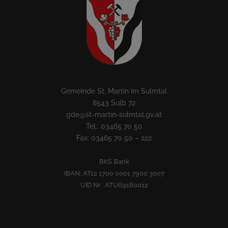
Gemeinde St. Martin im Sulmtal
8543 Sulb 72
gde@st-martin-sulmtal.gv.at
Tel.: 03465 70 50
Fax: 03465 70 50 – 222
BKS Bank
IBAN: AT12 1700 0001 7900 3007
UID Nr.: ATU69180012