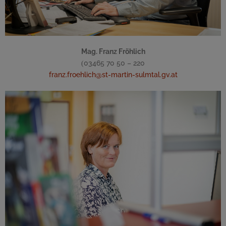
Mag. Franz Fröhlich
03465 70 50 – 220
(
franz.froehlich@st-martin-sulmtal.gv.at
Allgemeine Verwaltung
Bürgerservice