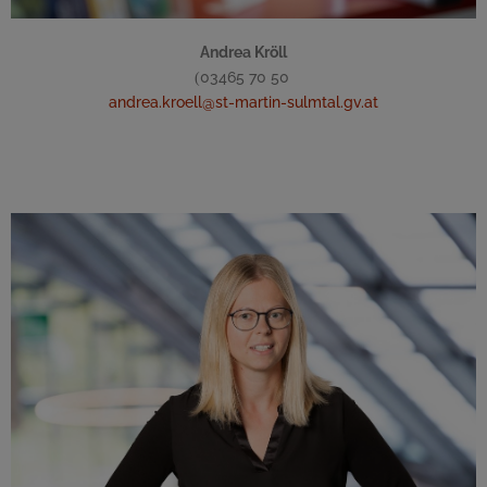
Andrea Kröll
03465 70 50
(
andrea.kroell@st-martin-sulmtal.gv.at
Allgemeine Verwaltung und Standesamt
Bürgerservice, Standesamttätigkeiten, GR Sitzungen