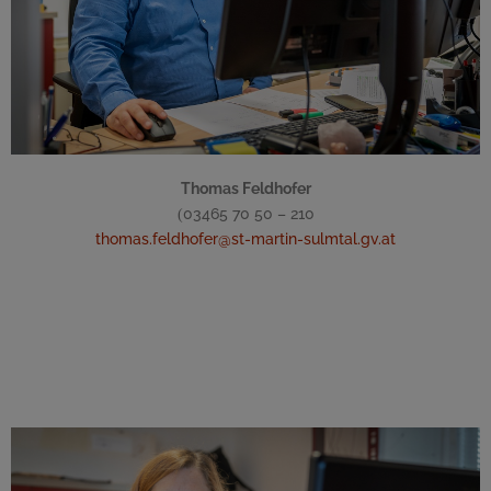
Thomas Feldhofer
03465 70 50 – 210
(
thomas.feldhofer@st-martin-sulmtal.gv.at