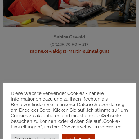
Sabine Oswald
03465 70 50 – 213
(
sabine.oswald@st-martin-sulmtal.gv.at
Diese Website verwendet Cookies - nähere
Informationen dazu und zu Ihren Rechten als
Benutzer finden Sie in unserer Datenschutzerklärung
am Ende der Seite. Klicken Sie auf „Ich stimme zu“, um
Cookies zu akzeptieren und direkt unsere Webseite
Allgemeine Verwaltung
besuchen zu können, oder klicken Sie auf „Cookie-
Bürgerservice - dzt. im Krankenstand
Einstellungen“, um Ihre Cookies selbst zu verwalten.
Cookie Einstellungen
Ich stimme zu