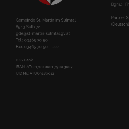
Bgm.: Fra
Partner S
Gemeinde St. Martin im Sulmtal
(Deutsch
8543 Sulb 72
gde@st-martin-sulmtal.gv.at
Tel.: 03465 70 50
Fax: 03465 70 50 – 222
BKS Bank
IBAN: AT12 1700 0001 7900 3007
UID Nr.: ATU69180012