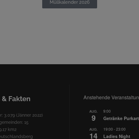
Müllkalender 2026
Anstehende Veranstaltu
 & Fakten
9:00
AUG.
9
: 3.079 (Jänner 2022)
Getränke Purkart
lgemeinden: 15
19:00
-
23:00
AUG.
9,17 km2
14
Ladies Night
Deutschlandsberg