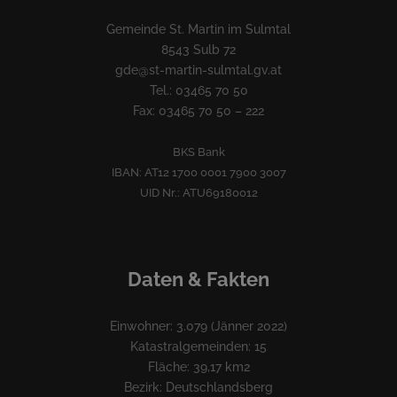
Gemeinde St. Martin im Sulmtal
8543 Sulb 72
gde@st-martin-sulmtal.gv.at
Tel.: 03465 70 50
Fax: 03465 70 50 – 222
BKS Bank
IBAN: AT12 1700 0001 7900 3007
UID Nr.: ATU69180012
Daten & Fakten
Einwohner: 3.079 (Jänner 2022)
Katastralgemeinden: 15
Fläche: 39,17 km2
Bezirk: Deutschlandsberg