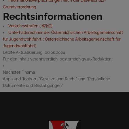
Informationsverpflichtungen nach der Datenschutz-
Grundverordnung
Rechtsinformationen
Verkehrsstrafen (
WKO
)
Unterhaltsrechner der Österreichischen Arbeitsgemeinschaft
für Jugendwohlfahrt (
Österreichische Arbeitsgemeinschaft für
Jugendwohlfahrt)
Letzte Aktualisierung:
06.06.2024
Für den Inhalt verantwortlich:
oesterreich.gv.at-Redaktion
Nächstes Thema
Apps und Tools zu "Gesetze und Recht" und "Persönliche
Dokumente und Bestätigungen"