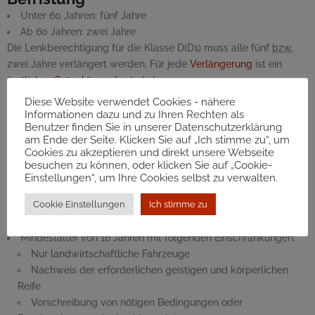
Unter 60 Jahren: fünf Jahre
Ab 60 Jahren: zwei Jahre
Die Lenkberechtigung für die Klasse D(D1) muss alle fünf
bzw.
zwei Jahre verlängert werden. Für jede
Verlängerung
ist ein
ärztliches Gutachten
erforderlich.
Für die Inbetriebnahme und das Lenken von Fahrzeugen der
Diese Website verwendet Cookies - nähere
Klasse D gilt eine
Alkoholgrenze von 0,1 Promille (statt 0,5
Informationen dazu und zu Ihren Rechten als
Benutzer finden Sie in unserer Datenschutzerklärung
Promille)
.
am Ende der Seite. Klicken Sie auf „Ich stimme zu“, um
Lenkberechtigung für die
Cookies zu akzeptieren und direkt unsere Webseite
besuchen zu können, oder klicken Sie auf „Cookie-
Klasse F
Einstellungen“, um Ihre Cookies selbst zu verwalten.
Cookie Einstellungen
Ich stimme zu
Voraussetzung:
Mindestalter von 18 Jahren
Mindestalter von 16 Jahren mit folgenden Einschränkungen:
Nur landwirtschaftliche Fahrzeuge
Nachweis der erforderlichen geistigen und körperlichen
Reife
Vorschreibung von nötigen Bedingungen oder