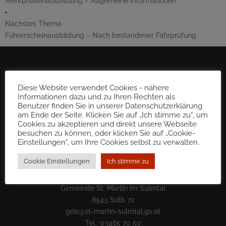
Mehrphasenausbildung – Allgemeine Informationen
Nächstes Thema
Führerscheinausbildung – Nach bestandener Fahrprüfung
Diese Website verwendet Cookies - nähere
Informationen dazu und zu Ihren Rechten als
Benutzer finden Sie in unserer Datenschutzerklärung
am Ende der Seite. Klicken Sie auf „Ich stimme zu“, um
Cookies zu akzeptieren und direkt unsere Webseite
besuchen zu können, oder klicken Sie auf „Cookie-
Einstellungen“, um Ihre Cookies selbst zu verwalten.
Cookie Einstellungen
Ich stimme zu
Gemeinde St. Martin im Sulmtal
8543 Sulb 72
gde@st-martin-sulmtal.gv.at
Tel.: 03465 70 50