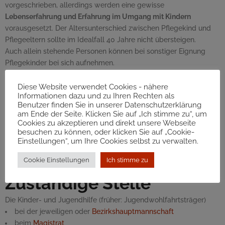
vorgeschrieben, allerdings werden eine gewisse
Lebenserfahrung und Erfahrung im Umgang mit Kindern
vorausgesetzt. Der Altersunterschied zwischen Pflegekind und
Pflegeeltern sollte im Idealfall 40 Jahre nicht übersteigen.
Auch allein stehende Personen können bei sonstiger Eignung
Pflegekinder bei sich aufnehmen.
In einigen Bundesländern gibt es unter bestimmten
Voraussetzungen die Möglichkeit, sich als Pflegemutter oder
Diese Website verwendet Cookies - nähere
Informationen dazu und zu Ihren Rechten als
Pflegevater anstellen zu lassen. Damit verbunden sind
Benutzer finden Sie in unserer Datenschutzerklärung
Fortbildung, Beratung, soziale Absicherung (Pensions-, Kranken-,
am Ende der Seite. Klicken Sie auf „Ich stimme zu“, um
Unfall- und Arbeitslosenversicherung) sowie ein Gehalt knapp
Cookies zu akzeptieren und direkt unsere Webseite
besuchen zu können, oder klicken Sie auf „Cookie-
über der Geringfügigkeitsgrenze.
Einstellungen“, um Ihre Cookies selbst zu verwalten.
Tipp:
Vorbereitungskurse für Pflegeeltern werden
z.B.
in Wien vom
Cookie Einstellungen
Ich stimme zu
Referat für Adoptiv- und Pflegeeltern angeboten.
Zuständige Stelle
Die Kinder- und Jugendhilfe (früher: Jugendwohlfahrtsträger)
bei der jeweiligen oder
Bezirkshauptmannschaft
beim
Magistrat