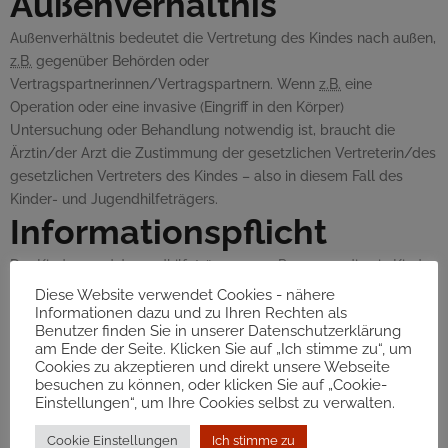
Außenverhältnis
Außenverhältnis bedeutet die Vertretung des Kindes nach außen,
z.B.
gegenüber Behörden oder
Vertragspartnerinnen/Vertragspartnern. Wenn
z.B.
eine
Operation oder eine invasive (Eingriff in den Körper)
Untersuchung oder Behandlung notwendig ist, braucht die
Ärztin/der Arzt die Zustimmung der gesetzlichen Vertreterin/des
gesetzlichen Vertreters des Kindes – also in diesem Fall des
Kinder- und Jugendhilfeträgers.
Informationspflicht
Der Kinder- und Jugendhilfeträger muss Personen, die ein Kind
pflegen und erziehen oder gesetzlich vertreten, über seine
Diese Website verwendet Cookies - nähere
Vertretungstätigkeit betreffend dieses Kind informieren, außer
Informationen dazu und zu Ihren Rechten als
Benutzer finden Sie in unserer Datenschutzerklärung
wenn dadurch das Wohl des Kindes gefährdet wird.
am Ende der Seite. Klicken Sie auf „Ich stimme zu“, um
Information durch das
Cookies zu akzeptieren und direkt unsere Webseite
besuchen zu können, oder klicken Sie auf „Cookie-
Spital
Einstellungen“, um Ihre Cookies selbst zu verwalten.
Cookie Einstellungen
Ich stimme zu
In der Regel erfährt der zuständige Kinder- und