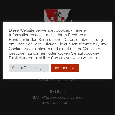
Diese Website verwendet Cookies - nähere
Informationen dazu und zu Ihren Rechten als
Benutzer finden Sie in unserer Datenschutzerklärung
am Ende der Seite. Klicken Sie auf „Ich stimme zu“, um
Cookies zu akzeptieren und direkt unsere Webseite
besuchen zu können, oder klicken Sie auf „Cookie-
Gemeinde St. Martin im Sulmtal
Einstellungen“, um Ihre Cookies selbst zu verwalten.
8543 Sulb 72
gde@st-martin-sulmtal.gv.at
Cookie Einstellungen
Ich stimme zu
Tel.: 03465 70 50
Fax: 03465 70 50 – 222
BKS Bank
IBAN: AT12 1700 0001 7900 3007
UID Nr.: ATU69180012