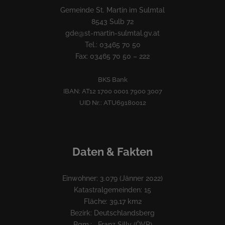
Gemeinde St. Martin im Sulmtal
8543 Sulb 72
gde@st-martin-sulmtal.gv.at
Tel.: 03465 70 50
Fax: 03465 70 50 – 222
BKS Bank
IBAN: AT12 1700 0001 7900 3007
UID Nr.: ATU69180012
Daten & Fakten
Einwohner: 3.079 (Jänner 2022)
Katastralgemeinden: 15
Fläche: 39,17 km2
Bezirk: Deutschlandsberg
Bgm.: Franz Silly (ÖVP)