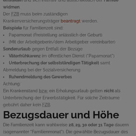
einstellen
und sich intensiv und ausschließlich der
Familie
widmen
.
Der
FZB
muss beim zuständigen
Krankenversicherungsträger
beantragt
werden.
Beispiele
für Familienzeit sind:
Papamonat (Freistellung anlässlich der Geburt)
(Mit der Arbeitgeberin/dem Arbeitgeber vereinbarter)
Sonderurlaub
gegen Entfall der Bezüge
Väterfrühkarenz
im öffentlichen Dienst ("Papamonat")
Unterbrechung der selbstständigen Tätigkeit
samt
Abmeldung bei der Sozialversicherung
Ruhendmeldung des Gewerbes
Achtung:
Ein Krankenstand
bzw.
ein Erholungsurlaub gelten
nicht
als
Unterbrechung der Erwerbstätigkeit. Für solche Zeiträume
gebührt daher kein
FZB
.
Bezugsdauer und Höhe
Die Familienzeit kann wahlweise
28, 29, 30 oder 31 Tage
dauern
(sogenannter "Familienmonat"). Die gewählte Bezugsdauer des