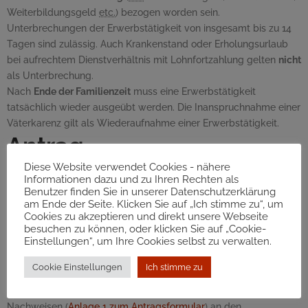
Weiterbildungsgeld
etc.
) bezogen worden sein.
Unterbrechungen der Erwerbstätigkeit von insgesamt bis zu 14
Tagen sind zulässig. Auch Krankenstand oder Erholungsurlaub
bei aufrechtem Dienstverhältnis mit Lohnfortzahlung gelten
nicht
als Unterbrechung.
Nach
Ende der Familienzeit
muss eine Erwerbstätigkeit
tatsächlich wieder ausgeübt werden. Die Inanspruchnahme einer
Väterkarenz gilt als Wiederaufnahme einer Erwerbstätigkeit.
Antrag
Diese Website verwendet Cookies - nähere
für Familienzeitbonus für
Informationen dazu und zu Ihren Rechten als
Benutzer finden Sie in unserer Datenschutzerklärung
Väter
am Ende der Seite. Klicken Sie auf „Ich stimme zu“, um
Cookies zu akzeptieren und direkt unsere Webseite
Der
FZB
muss beantragt werden. Die Beantragung ist
frühestens
besuchen zu können, oder klicken Sie auf „Cookie-
Einstellungen“, um Ihre Cookies selbst zu verwalten.
ab dem Tag der Geburt
des Kindes möglich und muss
spätestens binnen 121 Tagen ab dem Tag der Geburt
erfolgen.
Cookie Einstellungen
Ich stimme zu
Für den Antrag gibt es ein eigenes
Antragsformular
.
Das ausgefüllte Antragsformular muss mit den entsprechenden
Nachweisen (
Anlage 1 zum Antragsformular
) an den