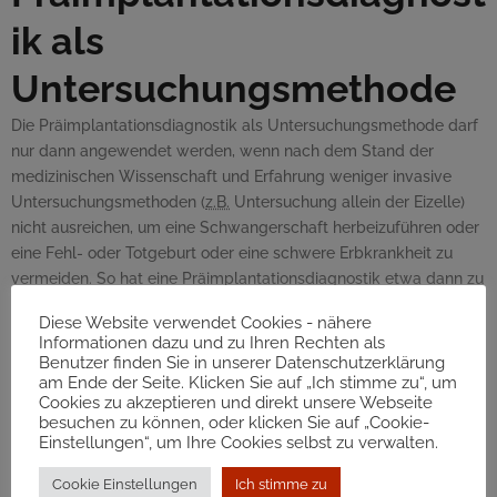
ik als
Untersuchungsmethode
Die Präimplantationsdiagnostik als Untersuchungsmethode darf
nur dann angewendet werden, wenn nach dem Stand der
medizinischen Wissenschaft und Erfahrung weniger invasive
Untersuchungsmethoden (
z.B.
Untersuchung allein der Eizelle)
nicht ausreichen, um eine Schwangerschaft herbeizuführen oder
eine Fehl- oder Totgeburt oder eine schwere Erbkrankheit zu
vermeiden. So hat eine Präimplantationsdiagnostik etwa dann zu
unterbleiben, wenn mit hoher Wahrscheinlichkeit eine nicht-
Diese Website verwendet Cookies - nähere
genetische Untersuchung (
z.B.
Beobachtung der Zellteilung) die
Informationen dazu und zu Ihren Rechten als
Schwangerschaftswahrscheinlichkeit in ähnlicher Weise erhöht
Benutzer finden Sie in unserer Datenschutzerklärung
oder wenn eine genetische Untersuchung der Eizelle allein (
z.B.
am Ende der Seite. Klicken Sie auf „Ich stimme zu“, um
Cookies zu akzeptieren und direkt unsere Webseite
bei nur über die Mutter vererbbaren Krankheiten) zur
besuchen zu können, oder klicken Sie auf „Cookie-
Verhinderung einer schweren Erbkrankheit ausreicht.
Einstellungen“, um Ihre Cookies selbst zu verwalten.
Die Bestimmung des Geschlechts durch
Präimplantationsdiagnostik ist nur zulässig, wenn andernfalls die
Cookie Einstellungen
Ich stimme zu