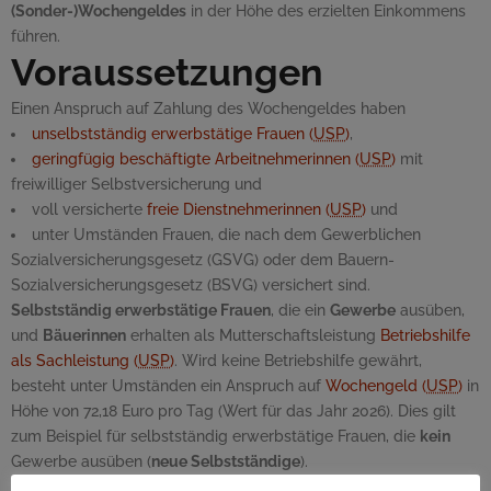
(Sonder-)Wochengeldes
in der Höhe des erzielten Einkommens
führen.
Voraussetzungen
Einen Anspruch auf Zahlung des Wochengeldes haben
unselbstständig erwerbstätige Frauen (
USP
)
,
geringfügig beschäftigte Arbeitnehmerinnen (
USP
)
mit
freiwilliger Selbstversicherung und
voll versicherte
freie Dienstnehmerinnen (
USP
)
und
unter Umständen Frauen, die nach dem Gewerblichen
Sozialversicherungsgesetz (GSVG) oder dem Bauern-
Sozialversicherungsgesetz (BSVG) versichert sind.
Selbstständig erwerbstätige Frauen
, die ein
Gewerbe
ausüben,
und
Bäuerinnen
erhalten als Mutterschaftsleistung
Betriebshilfe
als Sachleistung (
USP
)
. Wird keine Betriebshilfe gewährt,
besteht unter Umständen ein Anspruch auf
Wochengeld (
USP
)
in
Höhe von 72,18 Euro pro Tag (Wert für das Jahr 2026). Dies gilt
zum Beispiel für selbstständig erwerbstätige Frauen, die
kein
Gewerbe ausüben (
neue Selbstständige
).