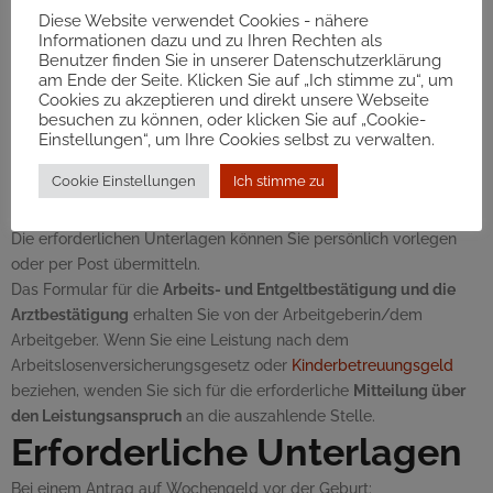
Fristen
Diese Website verwendet Cookies - nähere
Informationen dazu und zu Ihren Rechten als
Ab Beginn der achten Woche vor dem voraussichtlichen
Benutzer finden Sie in unserer Datenschutzerklärung
Geburtstermin kann das Wochengeld beantragt werden.
am Ende der Seite. Klicken Sie auf „Ich stimme zu“, um
Zuständige Stelle
Cookies zu akzeptieren und direkt unsere Webseite
besuchen zu können, oder klicken Sie auf „Cookie-
Einstellungen“, um Ihre Cookies selbst zu verwalten.
der zuständige
Krankenversicherungsträger (Dachverband der
Sozialversicherungsträger)
Cookie Einstellungen
Ich stimme zu
Verfahrensablauf
Die erforderlichen Unterlagen können Sie persönlich vorlegen
oder per Post übermitteln.
Das Formular für die
Arbeits- und Entgeltbestätigung und die
Arztbestätigung
erhalten Sie von der Arbeitgeberin/dem
Arbeitgeber. Wenn Sie eine Leistung nach dem
Arbeitslosenversicherungsgesetz oder
Kinderbetreuungsgeld
beziehen, wenden Sie sich für die erforderliche
Mitteilung über
den Leistungsanspruch
an die auszahlende Stelle.
Erforderliche Unterlagen
Bei einem Antrag auf Wochengeld vor der Geburt: