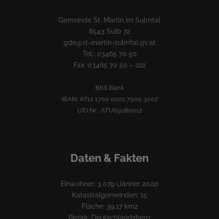
Gemeinde St. Martin im Sulmtal
8543 Sulb 72
gde@st-martin-sulmtal.gv.at
Tel.: 03465 70 50
Fax: 03465 70 50 – 222
BKS Bank
IBAN: AT12 1700 0001 7900 3007
UID Nr.: ATU69180012
Daten & Fakten
Einwohner: 3.079 (Jänner 2022)
Katastralgemeinden: 15
Fläche: 39,17 km2
Bezirk: Deutschlandsberg