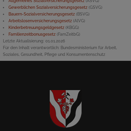
Allgemeines Sozialversicherungsgesetz
(ASVG)
Gewerblichen Sozialversicherungsgesetz
(GSVG)
Bauern-Sozialversicherungsgesetz
(BSVG)
Arbeitslosenversicherungsgesetz
(AlVG)
Kinderbetreuungsgeldgesetz
(KBGG)
Familienzeitbonusgesetz
(FamZeitbG)
Letzte Aktualisierung:
01.01.2026
Für den Inhalt verantwortlich:
Bundesministerium für Arbeit,
Soziales, Gesundheit, Pflege und Konsumentenschutz