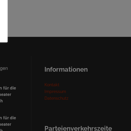
ngen
Informationen
Kontakt
 für die
Impressum
heater
Datenschutz
ch
 für die
heater
Parteienverkehrszeite
ch