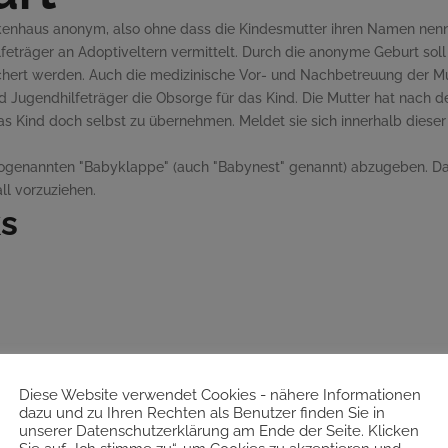
ankenhaus anonym, also ohne dass die Kindesmutter ihren Namen nenn
eträger an Adoptiveltern vermittelt. Durch die anonyme Geburt soll
chert werden. Auch die medizinische Vor- und Nachbetreuung der Mu
 Jugendhilfeträger die Obsorge für das Kind. Die Mutter hat nach d
Kind doch selbst zu übernehmen. Meldet sie sich innerhalb dieser Fr
er sogenannten "Babyklappe" (auch "Babynest" genannt) abzugeben. 
all vorzuziehen.
ks
Diese Website verwendet Cookies - nähere Informationen
dazu und zu Ihren Rechten als Benutzer finden Sie in
r Justiz
unserer Datenschutzerklärung am Ende der Seite. Klicken