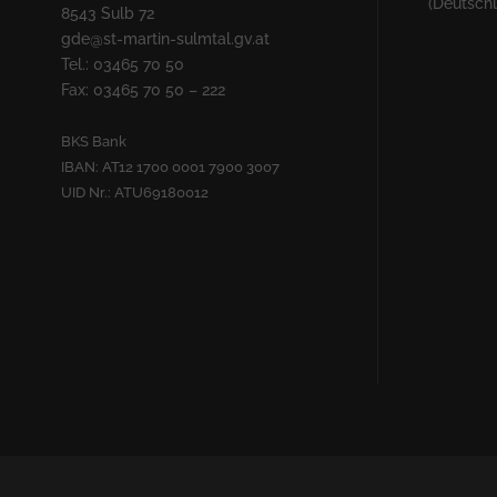
(Deutsch
8543 Sulb 72
gde@st-martin-sulmtal.gv.at
Tel.: 03465 70 50
Fax: 03465 70 50 – 222
BKS Bank
IBAN: AT12 1700 0001 7900 3007
UID Nr.: ATU69180012