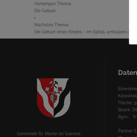
Vorheriges Thema
Die Geburt
Nächstes Thema
Die Geburt eines Kindes − im Spital, ambulant ode
Daten
Einwohner
Katastra
Fläche: 3
Bezirk: 
Bgm.: Fra
Partner S
Gemeinde St. Martin im Sulmtal