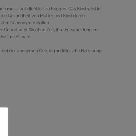
en muss, auf die Welt zu bringen. Das Kind wird in
 die Gesundheit von Mutter und Kind durch
tter ist anonym möglich.
er Geburt acht Wochen Zeit, ihre Entscheidung zu
ist nicht, wird
Da bei der anonymen Geburt medizinische Betreuung