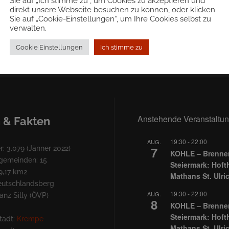
Sie auf „Ich stimme zu“, um Cookies zu akzeptieren und
direkt unsere Webseite besuchen zu können, oder klicken
Sie auf „Cookie-Einstellungen“, um Ihre Cookies selbst zu
verwalten.
Cookie Einstellungen
Ich stimme zu
r zu Hause
Anstehende Veranstaltu
 & Fakten
19:30
-
22:00
AUG.
7
: 3.079 (Jänner 2022)
KOHLE – Brennen
lgemeinden: 15
Steiermark: Hoft
9,17 km2
Mathans St. Ulri
Deutschlandsberg
19:30
-
22:00
AUG.
nz Silly (ÖVP)
8
KOHLE – Brennen
Steiermark: Hoft
tadt:
Krempe
Mathans St. Ulri