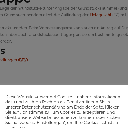
e Lage der Grundstücke (unter Angabe der Grundstücksnummer) und ih
im Grundbuch, sondern dient der Auffindung der
Einlagezahl
(EZ) mit
edruckt werden. Beim Vermessungsamt kann auch ein Antrag auf Du
ken, aber auch Grundstücksübertragungen, sofern bestimmte geset
werden.
ks
ndlungen (
BEV
)
r Justiz
Diese Website verwendet Cookies - nähere Informationen
dazu und zu Ihren Rechten als Benutzer finden Sie in
unserer Datenschutzerklärung am Ende der Seite. Klicken
Sie auf „Ich stimme zu“, um Cookies zu akzeptieren und
direkt unsere Webseite besuchen zu können, oder klicken
Sie auf „Cookie-Einstellungen“, um Ihre Cookies selbst zu
verwalten.