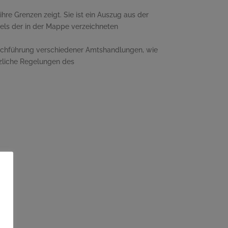
re Grenzen zeigt. Sie ist ein Auszug aus der
tels der in der Mappe verzeichneten
rchführung verschiedener Amtshandlungen, wie
zliche Regelungen des