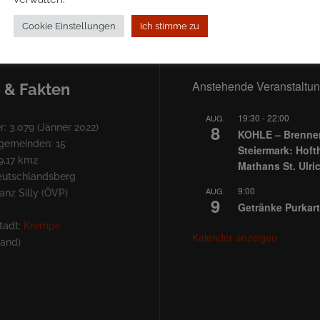
Cookie Einstellungen
Ich stimme zu
Anstehende Veranstaltu
 & Fakten
19:30
-
22:00
AUG.
8
: 3.079 (Jänner 2022)
KOHLE – Brennen
lgemeinden: 15
Steiermark: Hoft
9,17 km2
Mathans St. Ulri
Deutschlandsberg
9:00
AUG.
nz Silly (ÖVP)
9
Getränke Purkart
tadt:
Krempe
Kalender anzeigen
land)