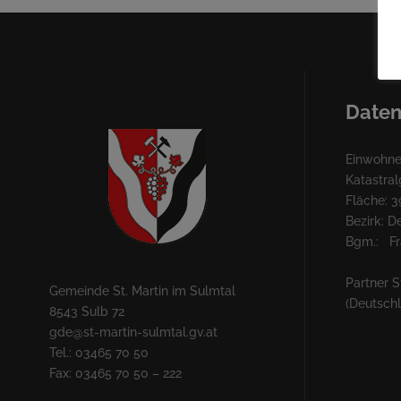
Daten
Einwohner
Katastra
Fläche: 3
Bezirk: 
Bgm.: Fra
Partner S
Gemeinde St. Martin im Sulmtal
(Deutsch
8543 Sulb 72
gde@st-martin-sulmtal.gv.at
Tel.: 03465 70 50
Fax: 03465 70 50 – 222