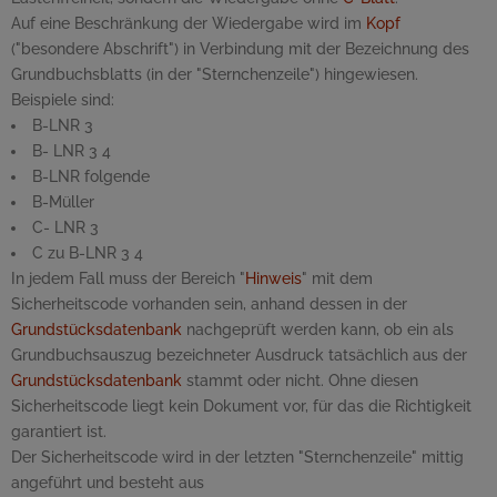
Auf eine Beschränkung der Wiedergabe wird im
Kopf
("besondere Abschrift") in Verbindung mit der Bezeichnung des
Grundbuchsblatts (in der "Sternchenzeile") hingewiesen.
Beispiele sind:
B-LNR 3
B- LNR 3 4
B-LNR folgende
B-Müller
C- LNR 3
C zu B-LNR 3 4
In jedem Fall muss der Bereich "
Hinweis
" mit dem
Sicherheitscode vorhanden sein, anhand dessen in der
Grundstücksdatenbank
nachgeprüft werden kann, ob ein als
Grundbuchsauszug bezeichneter Ausdruck tatsächlich aus der
Grundstücksdatenbank
stammt oder nicht. Ohne diesen
Sicherheitscode liegt kein Dokument vor, für das die Richtigkeit
garantiert ist.
Der Sicherheitscode wird in der letzten "Sternchenzeile" mittig
angeführt und besteht aus