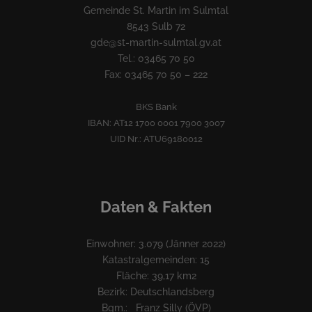
Gemeinde St. Martin im Sulmtal
8543 Sulb 72
gde@st-martin-sulmtal.gv.at
Tel.: 03465 70 50
Fax: 03465 70 50 – 222
BKS Bank
IBAN: AT12 1700 0001 7900 3007
UID Nr.: ATU69180012
Daten & Fakten
Einwohner: 3.079 (Jänner 2022)
Katastralgemeinden: 15
Fläche: 39,17 km2
Bezirk: Deutschlandsberg
Bgm.: Franz Silly (ÖVP)