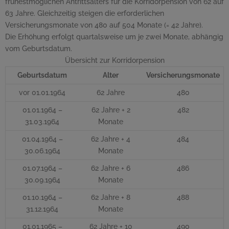
frühestmöglichen Antrittsalters für die Korridorpension von 62 auf
63 Jahre. Gleichzeitig steigen die erforderlichen
Versicherungsmonate von 480 auf 504 Monate (= 42 Jahre).
Die Erhöhung erfolgt quartalsweise um je zwei Monate, abhängig
vom Geburtsdatum.
Übersicht zur Korridorpension
Geburtsdatum
Alter
Versicherungsmonate
vor 01.01.1964
62 Jahre
480
01.01.1964 –
62 Jahre + 2
482
31.03.1964
Monate
01.04.1964 –
62 Jahre + 4
484
30.06.1964
Monate
01.07.1964 –
62 Jahre + 6
486
30.09.1964
Monate
01.10.1964 –
62 Jahre + 8
488
31.12.1964
Monate
01.01.1965 –
62 Jahre + 10
490