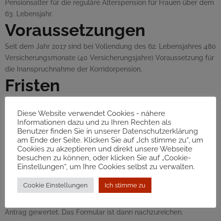
Pensionsalter für die reguläre Alterspension für Frauen über dem
63. Lebensjahr.
Voraussetzungen
Seit dem Jahr 2017 sind bei Vollendung des 62. Lebensjahres 480
Versicherungsmonate (40 Versicherungsjahre) Voraussetzung für
die Inanspruchnahme der Korridorpension.
Fristen
Der Antrag muss
spätestens
bis
Ende des letzten Monats vor
Diese Website verwendet Cookies - nähere
Pensionsantritt
eingebracht werden.
Informationen dazu und zu Ihren Rechten als
Zuständige Stelle
Benutzer finden Sie in unserer Datenschutzerklärung
am Ende der Seite. Klicken Sie auf „Ich stimme zu“, um
der zuständige Pensionsversicherungsträger
Cookies zu akzeptieren und direkt unsere Webseite
Verfahrensablauf
besuchen zu können, oder klicken Sie auf „Cookie-
Einstellungen“, um Ihre Cookies selbst zu verwalten.
Die Antragstellung ist Voraussetzung für die Durchführung eines
Cookie Einstellungen
Ich stimme zu
Pensionsfeststellungsverfahren. Es ist ein Antragsformular
vorgesehen. Es wird jedoch auch ein formloses Schreiben als
Antrag gewertet. Das Formular ist dann nachzureichen.