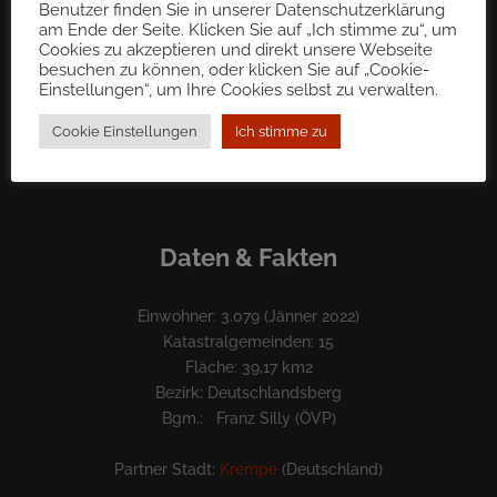
Benutzer finden Sie in unserer Datenschutzerklärung
Tel.: 03465 70 50
am Ende der Seite. Klicken Sie auf „Ich stimme zu“, um
Fax: 03465 70 50 – 222
Cookies zu akzeptieren und direkt unsere Webseite
besuchen zu können, oder klicken Sie auf „Cookie-
Einstellungen“, um Ihre Cookies selbst zu verwalten.
BKS Bank
IBAN: AT12 1700 0001 7900 3007
Cookie Einstellungen
Ich stimme zu
UID Nr.: ATU69180012
Daten & Fakten
Einwohner: 3.079 (Jänner 2022)
Katastralgemeinden: 15
Fläche: 39,17 km2
Bezirk: Deutschlandsberg
Bgm.: Franz Silly (ÖVP)
Partner Stadt:
Krempe
(Deutschland)