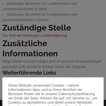
Salzburger Abzeichen für Landesmeister und
Landesmeisterinnen in Silber
Salzburger Abzeichen für Landesmeister und
Landesmeisterinnen in Bronze
Zuständige Stelle
Das
Amt der Salzburger Landesregierung
Zusätzliche
Informationen
Einige dieser Auszeichnungen sind an gewisse Voraussetzungen
gebunden (
z.B.
sportliche Erfolge, Dauer der Tätigkeit).
Weiterführende Links
Auszeichnungen des Landes Salzburg (Amt der Salzburger
Landesregierung)
Diese Website verwendet Cookies - nähere
Letzte Aktualisierung:
08.01.2026
Informationen dazu und zu Ihren Rechten als
Benutzer finden Sie in unserer Datenschutzerklärung
Für den Inhalt verantwortlich:
oesterreich.gv.at-Redaktion
am Ende der Seite. Klicken Sie auf „Ich stimme zu“, um
Cookies zu akzeptieren und direkt unsere Webseite