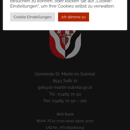
besuchen zu können, oder klicken Sie auf „Cookie-
Einstellungen“, um Ihre Cookies selbst zu verwalten.
Cookie Einstellungen
Ich stimme zu
Gemeinde St. Martin im Sulmtal
8543 Sulb 72
gde@st-martin-sulmtal.gv.at
Tel.: 03465 70 50
Fax: 03465 70 50 – 222
BKS Bank
IBAN: AT12 1700 0001 7900 3007
UID Nr.: ATU69180012