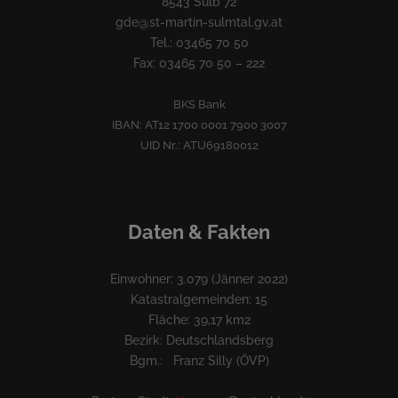
8543 Sulb 72
gde@st-martin-sulmtal.gv.at
Tel.: 03465 70 50
Fax: 03465 70 50 – 222
BKS Bank
IBAN: AT12 1700 0001 7900 3007
UID Nr.: ATU69180012
Daten & Fakten
Einwohner: 3.079 (Jänner 2022)
Katastralgemeinden: 15
Fläche: 39,17 km2
Bezirk: Deutschlandsberg
Bgm.: Franz Silly (ÖVP)