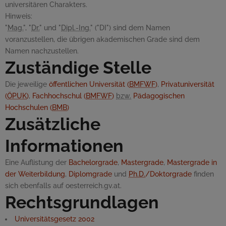
universitären Charakters.
Hinweis:
"
Mag.
", "
Dr.
" und "
Dipl.-Ing.
" ("DI") sind dem Namen
voranzustellen, die übrigen akademischen Grade sind dem
Namen nachzustellen.
Zuständige Stelle
Die jeweilige
öffentlichen Universität (
BMFWF
)
,
Privatuniversität
(
ÖPUK
)
,
Fachhochschul (
BMFWF
)
bzw.
Pädagogischen
Hochschulen (
BMB
)
Zusätzliche
Informationen
Eine Auflistung der
Bachelorgrade
,
Mastergrade
,
Mastergrade in
der Weiterbildung
,
Diplomgrade
und
Ph.D.
/Doktorgrade
finden
sich ebenfalls auf oesterreich.gv.at.
Rechtsgrundlagen
Universitätsgesetz 2002