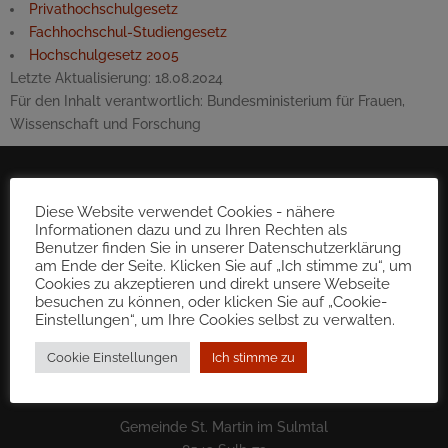
Privathochschulgesetz
Fachhochschul-Studiengesetz
Hochschulgesetz 2005
Letzte Aktualisierung:
18.08.2024
Für den Inhalt verantwortlich:
Bundesministerium für Frauen,
Wissenschaft und Forschung
Diese Website verwendet Cookies - nähere
Informationen dazu und zu Ihren Rechten als
Benutzer finden Sie in unserer Datenschutzerklärung
am Ende der Seite. Klicken Sie auf „Ich stimme zu“, um
Cookies zu akzeptieren und direkt unsere Webseite
besuchen zu können, oder klicken Sie auf „Cookie-
Einstellungen“, um Ihre Cookies selbst zu verwalten.
Cookie Einstellungen
Ich stimme zu
Gemeinde St. Martin im Sulmtal