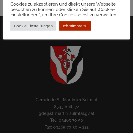
Nächstes Thema
Cookies zu akzeptieren und direkt unsere Webseite
besuchen zu können, oder klicken Sie auf „Cookie-
Berufstitel
Einstellungen“, um Ihre Cookies selbst zu verwalten.
Cookie Einstellungen
Ich stimme zu
Gemeinde St. Martin im Sulmtal
8543 Sulb 72
gde@st-martin-sulmtal.gv.at
Tel.: 03465 70 50
Fax: 03465 70 50 – 222