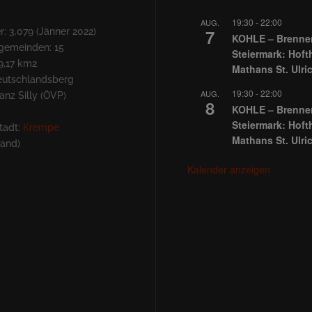
19:30
-
22:00
AUG.
7
: 3.079 (Jänner 2022)
KOHLE – Brennen
lgemeinden: 15
Steiermark: Hoft
9,17 km2
Mathans St. Ulri
Deutschlandsberg
19:30
-
22:00
AUG.
nz Silly (ÖVP)
8
KOHLE – Brennen
Steiermark: Hoft
tadt:
Krempe
Mathans St. Ulri
land)
Kalender anzeigen