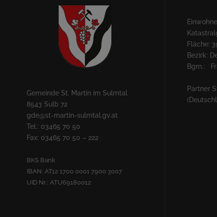
Einwohner
Katastra
Fläche: 3
Bezirk: 
Bgm.: Fra
Partner S
Gemeinde St. Martin im Sulmtal
(Deutsch
8543 Sulb 72
gde@st-martin-sulmtal.gv.at
Tel.: 03465 70 50
Fax: 03465 70 50 – 222
BKS Bank
IBAN: AT12 1700 0001 7900 3007
UID Nr.: ATU69180012