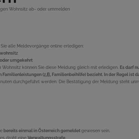
rigen Wohnsitz ab- oder ummelden
ie alle Meldevorgänge online erledigen:
wohnsitz
oder umgekehrt
n Wohnsitz können Sie diese Meldung gleich mit erledigen.
Es darf n
n Familienleistungen (
z.B.
Familienbeihilfe) bezieht. In der Regel ist 
nuten durchgeführt werden. Die Bestätigung der Meldung steht unm
ie
bereits einmal in Österreich gemeldet
gewesen sein.
ces
droht eine
Verwaltungsstrafe
.