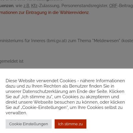
quenzen
, wie
z.B.
Kfz
-Zulassung, Personenstandsregister,
ORF
-Beitra
rmationen zur Eintragung in die Wählerevidenz
.
inisteriums für Inneres (bmi.gv.at) zum Thema "Meldewesen" (kosten
gemeldet ist
Diese Website verwendet Cookies - nähere Informationen
dazu und zu Ihren Rechten als Benutzer finden Sie in
unserer Datenschutzerklärung am Ende der Seite. Klicken
Sie auf „Ich stimme zu“, um Cookies zu akzeptieren und
hren Umzug sowie Meldepflicht, Adressänderungen, Sonderurlaub, Um
direkt unsere Webseite besuchen zu können, oder klicken
Sie auf „Cookie-Einstellungen“, um Ihre Cookies selbst zu
verwalten.
Cookie Einstellungen
Ich stimme zu