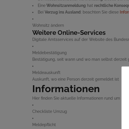
Eine
Wohnsitzanmeldung
hat
rechtliche Konse
Bei
Verzug ins Ausland
: beachten Sie diese
Info
Wohnsitz ändern
Weitere Online-Services
Digitale Amtsservices auf der Website des Bundesm
Meldebestätigung
Bestätigung, seit wann und wo man selbst derzeit 
Meldeauskunft
Auskunft, wo eine Person derzeit gemeldet ist
Informationen
Hier finden Sie aktuelle Informationen rund um I
Checkliste Umzug
Meldepflicht