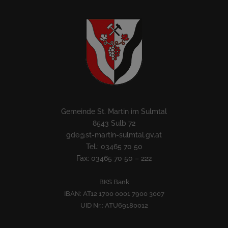
Gemeinde St. Martin im Sulmtal
8543 Sulb 72
gde@st-martin-sulmtal.gv.at
Tel.: 03465 70 50
Fax: 03465 70 50 – 222
BKS Bank
IBAN: AT12 1700 0001 7900 3007
UID Nr.: ATU69180012