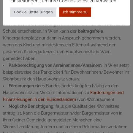
Einstellungen“, um Ihre Cookies selbst zu verwalten.
aktiven Wahlberechtigung bei Europawahlen
finden sich auf
oesterreich.gv.at.
Cookie Einstellungen
Ich stimme zu
Besuch von Schulen und Kindergärten:
der Hauptwohnsitz
des Kindes im Schulsprengel kann über die Aufnahme an einer
Schule entscheiden. In Wien kann der
beitragsfreie
Kindergartenplatz nur dann in Anspruch genommen werden,
wenn das Kind und mindestens ein Elternteil während der
gesamten Kindergartenzeit den Hauptwohnsitz in Wien
gemeldet haben.
Parkberechtigung von Anrainerinnen/Anrainern
: in Wien setzt
beispielsweise das Parkpickerl für Bewohnerinnen/Bewohner im
Wohnbezirk den Hauptwohnsitz voraus.
Förderungen
eines Bundeslandes knüpfen häufig an den
Hauptwohnsitz an. Weitere Informationen zu
Förderungen und
Finanzierungen in den Bundesländern
(von Wohnräumen)
Mögliche Berichtigung:
falls die Qualität des Wohnsitzes
strittig ist, kann die Bürgermeisterin/der Bürgermeister von in
ihrer/seiner Gemeinde gemeldeten Menschen eine
Wohnsitzerklärung fordern und in einem Reklamationsverfahren