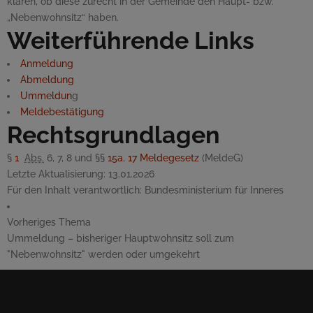
klären, ob diese zurecht in der Gemeinde den Haupt- bzw.
„Nebenwohnsitz“ haben.
Weiterführende Links
Anmeldung
Abmeldung
Ummeldun
g
Meldebestätigung
Rechtsgrundlagen
§
1
Abs.
6, 7, 8 und §§
15a
,
17
Meldegesetz
(MeldeG)
Letzte Aktualisierung:
13.01.2026
Für den Inhalt verantwortlich:
Bundesministerium für Inneres
Vorheriges Thema
Ummeldung – bisheriger Hauptwohnsitz soll zum
"Nebenwohnsitz" werden oder umgekehrt