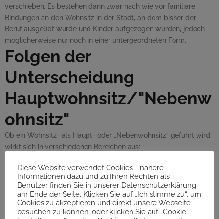
verschieben. Es bestehen dann zwar nach wie vor familiäre
Bindungen an den Wohnsitz in der Stadt, an dem bisher der
Beruf ausgeübt wurde und Kinder aufgezogen wurden, jedoch
möglicherweise nur noch in einer untergeordneten Form.
Folgen der
Unterscheidung
Hauptwohnsitz/"Nebenw
ohnsitz"
Ob ein Wohnsitz- als Haupt- oder „Nebenwohnsitz“ geführt wird,
wirkt sich in verschiedenen Bereichen aus:
Wahlen:
Bei den meisten Landtags- und Gemeinderatswahlen
Diese Website verwendet Cookies - nähere
hängt die Wahlberechtigung davon ab, dass die betroffene
Informationen dazu und zu Ihren Rechten als
Person im jeweiligen Bundesland mit
Hauptwohnsitz
Benutzer finden Sie in unserer Datenschutzerklärung
angemeldet ist. Bei Europawahlen sind Bürgerinnen/Bürger aus
am Ende der Seite. Klicken Sie auf „Ich stimme zu“, um
Cookies zu akzeptieren und direkt unsere Webseite
anderen
EU
-Ländern mit Hauptwohnsitz in Österreich vor Ort
besuchen zu können, oder klicken Sie auf „Cookie-
wahlberechtigt. Weitere Informationen zum
Wahlrecht
und zur