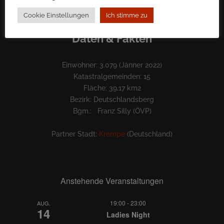
Cookie Einstellungen
Ich stimme zu
Daten & Fakten
Einwohner: 3.079 (Jänner 2022)
Katastralgemeinden: 15
Fläche: 39,17 km2
Bezirk: Deutschlandsberg
Bgm.: Franz Silly (ÖVP)
Partner Stadt:
Krempe
(Deutschland)
Anstehende Veranstaltungen
19:00
-
23:00
AUG.
14
Ladies Night