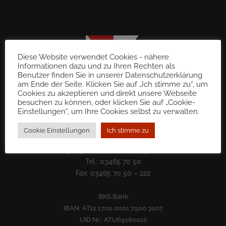
Diese Website verwendet Cookies - nähere
Informationen dazu und zu Ihren Rechten als
Benutzer finden Sie in unserer Datenschutzerklärung
am Ende der Seite. Klicken Sie auf „Ich stimme zu“, um
Cookies zu akzeptieren und direkt unsere Webseite
besuchen zu können, oder klicken Sie auf „Cookie-
Einstellungen“, um Ihre Cookies selbst zu verwalten.
Gemeinde St. Martin im Sulmtal
Cookie Einstellungen
Ich stimme zu
8543 Sulb 72
gde@st-martin-sulmtal.gv.at
Tel.: 03465 70 50
Fax: 03465 70 50 – 222
BKS Bank
IBAN: AT12 1700 0001 7900 3007
UID Nr.: ATU69180012