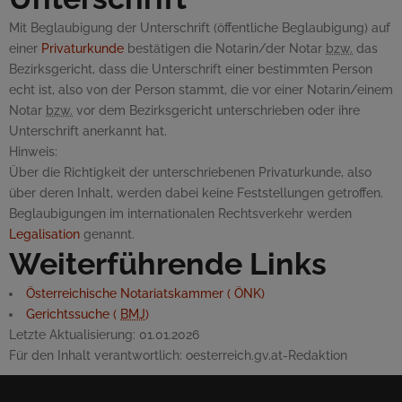
Mit Beglaubigung der Unterschrift (öffentliche Beglaubigung) auf
einer
Privaturkunde
bestätigen die Notarin/der Notar
bzw.
das
Bezirksgericht, dass die Unterschrift einer bestimmten Person
echt ist, also von der Person stammt, die vor einer Notarin/einem
Notar
bzw.
vor dem Bezirksgericht unterschrieben oder ihre
Unterschrift anerkannt hat.
Hinweis:
Über die Richtigkeit der unterschriebenen Privaturkunde, also
über deren Inhalt, werden dabei keine Feststellungen getroffen.
Beglaubigungen im internationalen Rechtsverkehr werden
Legalisation
genannt.
Weiterführende Links
Österreichische Notariatskammer ( ÖNK)
Gerichtssuche (
BMJ
)
Letzte Aktualisierung:
01.01.2026
Für den Inhalt verantwortlich:
oesterreich.gv.at-Redaktion