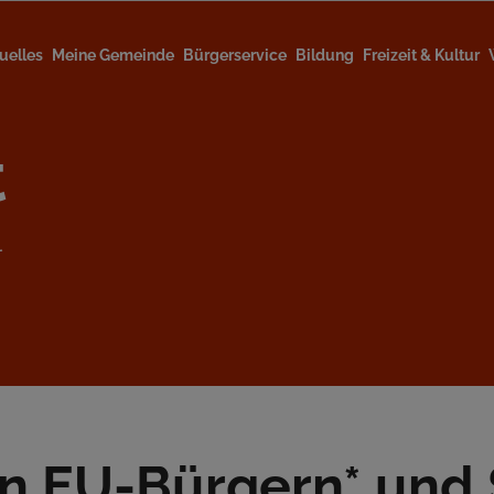
uelles
Meine Gemeinde
Bürgerservice
Bildung
Freizeit & Kultur
t
l
on
EU
-Bürgern* und 