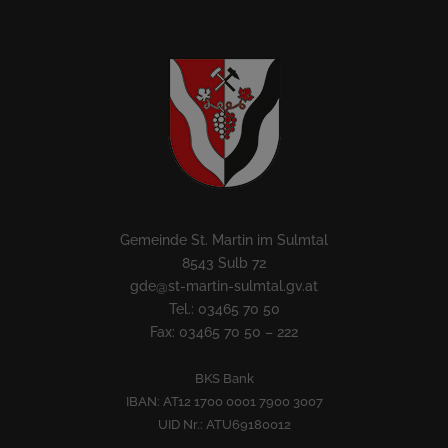
Gemeinde St. Martin im Sulmtal
8543 Sulb 72
gde@st-martin-sulmtal.gv.at
Tel.: 03465 70 50
Fax: 03465 70 50 – 222
BKS Bank
IBAN: AT12 1700 0001 7900 3007
UID Nr.: ATU69180012