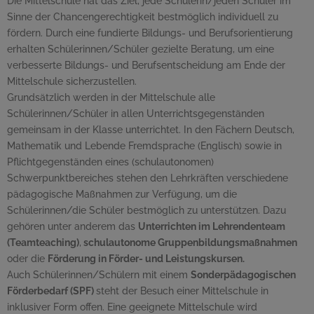
Die Mittelschule hat das Ziel, jede Schülerin/jeden Schüler im
Sinne der Chancengerechtigkeit bestmöglich individuell zu
fördern. Durch eine fundierte Bildungs- und Berufsorientierung
erhalten Schülerinnen/Schüler gezielte Beratung, um eine
verbesserte Bildungs- und Berufsentscheidung am Ende der
Mittelschule sicherzustellen.
Grundsätzlich werden in der Mittelschule alle
Schülerinnen/Schüler in allen Unterrichtsgegenständen
gemeinsam in der Klasse unterrichtet. In den Fächern Deutsch,
Mathematik und Lebende Fremdsprache (Englisch) sowie in
Pflichtgegenständen eines (schulautonomen)
Schwerpunktbereiches stehen den Lehrkräften verschiedene
pädagogische Maßnahmen zur Verfügung, um die
Schülerinnen/die Schüler bestmöglich zu unterstützen. Dazu
gehören unter anderem das
Unterrichten im Lehrenden
team
(
Teamteaching
)
,
schulautonome Gruppenbildungsmaßnahmen
oder die
Förderung in Förder- und Leistungskursen.
Auch Schülerinnen/Schülern mit einem
Sonderpädagogischen
Förderbedarf (SPF)
steht der Besuch einer Mittelschule in
inklusiver Form offen. Eine geeignete Mittelschule wird