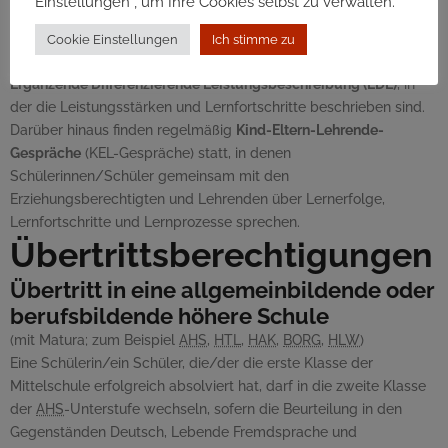
Einstellungen“, um Ihre Cookies selbst zu verwalten.
Ergänzende Rückmeldung
Um die individuellen Stärken sichtbar zu machen, erhalten alle
Cookie Einstellungen
Ich stimme zu
Schülerinnen/Schüler zusätzlich zu den Zeugnissen eine
Ergänzende Differenzierende Leistungsbeschreibung (EDL)
, in
der die Leistungsstärken und Lernfortschritte beschrieben sind.
Darüber hinaus finden regelmäßig
Kind-Eltern-Lehrende-
Gespräche
(KEL-Gespräche) statt, in denen
Schülerinnen/Schüler gemeinsam mit den
Erziehungsberechtigten und Lehrenden über Lernerfolge,
Lernfortschritte und Lernprozesse sprechen.
Übertrittsberechtigungen
Übertritt in eine allgemeinbildende oder
berufsbildende höhere Schule
(mit Matura; zum Beispiel
AHS
,
HTL
,
HAK
,
BORG
,
HLW
)
Eine Schülerin/ein Schüler, die/der die erste Klasse der
Mittelschule erfolgreich absolviert hat, darf in die zweite Klasse
der
AHS
-Unterstufe wechseln, sofern die Beurteilung in den
Gegenständen Deutsch, Lebende Fremdsprache und