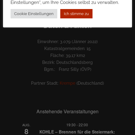
Einstellungen“, um Ihre Cookies selbst zu verwalten.
Cookie Einstellungen
Ich stimme zu
Daten & Fakten
Einwohner: 3.079 (Jänner 2022)
Katastralgemeinden: 15
Fläche: 39,17 km2
Bezirk: Deutschlandsberg
Bgm.: Franz Silly (ÖVP)
Partner Stadt:
Krempe
(Deutschland)
Anstehende Veranstaltungen
19:30
-
22:00
AUG.
8
KOHLE – Brennen für die Steiermark: