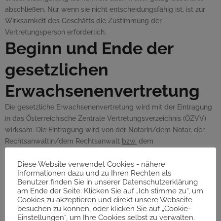
abschließen. Nur wenn sie nicht entscheidungsfähig ist, ist zur
Wirksamkeit des Geschäfts die Zustimmung der
Vertretungsperson erforderlich.
Beginn und Ende der
gesetzlichen
Erwachsenenvertretung
Die gesetzliche Erwachsenenvertretung wird mit der Eintragung
in das Österreichische Zentrale Vertretungsverzeichnis (ÖZVV)
wirksam. Die Eintragung wird von der Notarin/dem Notar, der
Rechtsanwältin/dem Rechtsanwalt
bzw.
dem
Erwachsenenschutzverein vorgenommen.
Die gesetzliche Erwachsenenvertretung endet
Diese Website verwendet Cookies - nähere
Informationen dazu und zu Ihren Rechten als
mit dem Tod der vertretenen Person,
Benutzer finden Sie in unserer Datenschutzerklärung
mit dem Tod der gesetzlichen Erwachsenenvertreterin/des
am Ende der Seite. Klicken Sie auf „Ich stimme zu“, um
gesetzlichen Erwachsenenvertreters,
Cookies zu akzeptieren und direkt unsere Webseite
besuchen zu können, oder klicken Sie auf „Cookie-
wenn ein Gericht die gesetzliche Erwachsenenvertretung mit
Einstellungen“, um Ihre Cookies selbst zu verwalten.
Beschluss beendet,
z.B.
weil die Erwachsenenvertreterin/der