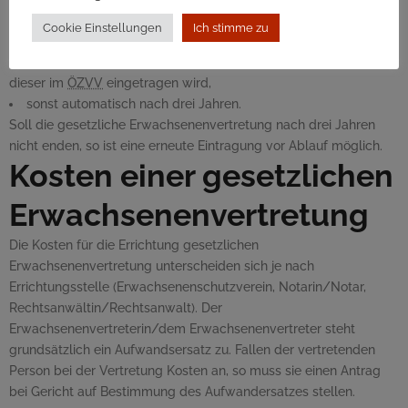
Erwachsenenvertreter nicht zum Wohl der vertretenen Person
Cookie Einstellungen
Ich stimme zu
handelt,
wenn die vertretene Person einen Widerspruch äußert und
dieser im
ÖZVV
eingetragen wird,
sonst automatisch nach drei Jahren.
Soll die gesetzliche Erwachsenenvertretung nach drei Jahren
nicht enden, so ist eine erneute Eintragung vor Ablauf möglich.
Kosten einer gesetzlichen
Erwachsenenvertretung
Die Kosten für die Errichtung gesetzlichen
Erwachsenenvertretung unterscheiden sich je nach
Errichtungsstelle (Erwachsenenschutzverein, Notarin/Notar,
Rechtsanwältin/Rechtsanwalt). Der
Erwachsenenvertreterin/dem Erwachsenenvertreter steht
grundsätzlich ein Aufwandsersatz zu. Fallen der vertretenden
Person bei der Vertretung Kosten an, so muss sie einen Antrag
bei Gericht auf Bestimmung des Aufwandersatzes stellen.