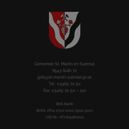
Gemeinde St. Martin im Sulmtal
8543 Sulb 72
gde@st-martin-sulmtal.gv.at
Tel.: 03465 70 50
Fax: 03465 70 50 – 222
BKS Bank
IBAN: AT12 1700 0001 7900 3007
UID Nr.: ATU69180012