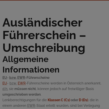
Ausländischer
Führerschein –
Umschreibung
Allgemeine
Informationen
EU
-
bzw.
EWR
-Führerscheine
EU
-
bzw.
EWR
-Führerscheine werden in Österreich anerkannt,
d.h.
sie
müssen nicht
, können jedoch auf freiwilliger Basis
umgeschrieben werden
.
Lenkberechtigungen für die
Klassen C (C1)
oder
D (D1)
, die in
einem anderen
EWR
-Staat erteilt wurden, sind bei Verlegung