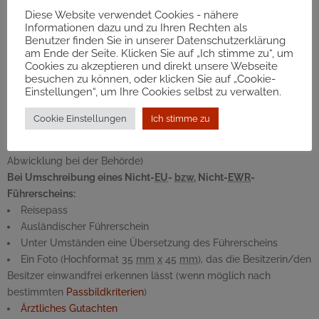
Reisepass oder Personalausweis
Diese Website verwendet Cookies - nähere
Informationen dazu und zu Ihren Rechten als
Ausländischer Führerschein
Benutzer finden Sie in unserer Datenschutzerklärung
Ein Foto (Hochformat 35
mm
x
45
mm
), das die Besitzerin/den
am Ende der Seite. Klicken Sie auf „Ich stimme zu“, um
Besitzer einwandfrei erkennen lässt (wenn möglich nach
Cookies zu akzeptieren und direkt unsere Webseite
besuchen zu können, oder klicken Sie auf „Cookie-
bestimmten
Passbildkriterien
)
Einstellungen“, um Ihre Cookies selbst zu verwalten.
Eventuell Auszug aus der Führerscheinkartei des
Ausstellungsstaates und eventuell eine Übersetzung (erleichtert
Cookie Einstellungen
Ich stimme zu
die Abwicklung bei der Behörde)
Eventuell
Bestätigung der Meldung
(erleichtert die
Abwicklung bei der Behörde)
Bei Umschreibung eines Nicht-
EU
-
bzw.
Nicht-
EWR
-
Führerscheins:
Reisepass
Ausländischer Führerschein
Unter Umständen eine Übersetzung des Führerscheins
Ein Foto (Hochformat 35
mm
x
45
mm
), das die Besitzerin/den
Besitzer einwandfrei erkennen lässt (wenn möglich nach
bestimmten
Passbildkriterien
)
Ärztliches Gutachten