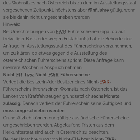
des Wohnsitzes nach Österreich bis zu dem im Ausstellungsstaat
vorgesehenen Zeitpunkt, höchstens aber
fünf Jahre
gültig, wenn
sie bis dahin nicht umgeschrieben werden.
Hinweis:
Bei Umschreibungen von
EWR
-Führerscheinen (egal ob auf
freiwilliger Basis oder wegen Fristablaufs) hat die Behörde eine
Anfrage im Ausstellungsstaat des Führerscheins vorzunehmen,
um zu klären, ob etwas gegen die Ausstellung des
österreichischen Führerscheins spricht. Diese Anfrage kann
mehrere Wochen in Anspruch nehmen.
Nicht-
EU
-
bzw.
Nicht-
EWR
-Führerscheine
Verlegt die Besitzerin/der Besitzer eines Nicht-
EWR
-
Führerscheins ihren/seinen Wohnsitz nach Österreich, ist das
Lenken von Kraftfahrzeugen grundsätzlich
sechs Monate
zulässig.
Danach verliert der Führerschein seine Gültigkeit und
muss umgeschrieben werden
.
Grundsätzlich können nur gültige ausländische Führerscheine
umgeschrieben werden. Abgelaufene Fristen aus dem
Herkunftsstaat sind auch in Österreich zu beachten.
Bei der Umschreibung von
Nicht-
EU
-
bzw.
Nicht-
EWR
-