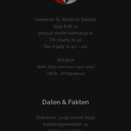
Gemeinde St. Martin im Sulmtal
8543 Sulb 72
gde@st-martin-sulmtal.gv.at
Tel.: 03465 70 50
Fax: 03465 70 50 – 222
BKS Bank
IBAN: AT12 1700 0001 7900 3007
UID Nr.: ATU69180012
Daten & Fakten
Einwohner: 3.079 (Jänner 2022)
Katastralgemeinden: 15
Fläche: 39,17 km2