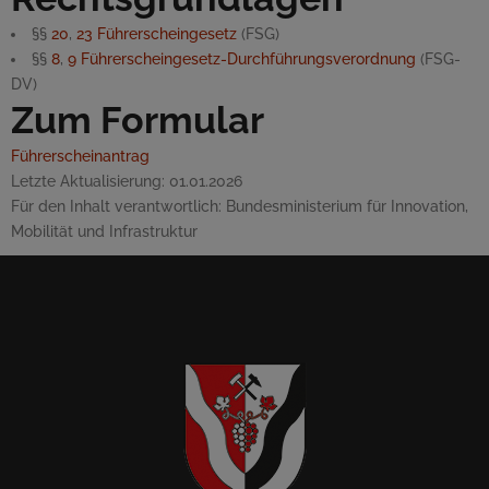
§§
20
,
23
Führerscheingesetz
(FSG)
§§
8
,
9
Führerscheingesetz-Durchführungsverordnung
(FSG-
DV)
Zum Formular
Führerscheinantrag
Letzte Aktualisierung:
01.01.2026
Für den Inhalt verantwortlich:
Bundesministerium für Innovation,
Mobilität und Infrastruktur