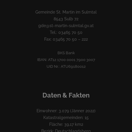
Gemeinde St. Martin im Sulmtal
8543 Sulb 72
gde@st-martin-sulmtal.gv.at
Tel.: 03465 70 50
Fax: 03465 70 50 – 222
BKS Bank
IBAN: AT12 1700 0001 7900 3007
UID Nr.: ATU69180012
Daten & Fakten
Einwohner: 3.079 (Jänner 2022)
Katastralgemeinden: 15
Fläche: 39,17 km2
Bezirk: Deutschlandsberg