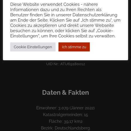
Diese Website verwendet Cookies - nähere
Informationen dazu und zu Ihren Rechten als
Gemeinde St. Martin im Sulmtal
Benutzer finden Sie in unserer Datenschutzerklärung
8543 Sulb 72
am Ende der Seite. Klicken Sie auf „Ich stimme zu“, um
gde@st-martin-sulmtal.gv.at
Cookies zu akzeptieren und direkt unsere Webseite
Tel.: 03465 70 50
besuchen zu können, oder klicken Sie auf „Cookie-
Einstellungen“, um Ihre Cookies selbst zu verwalten.
Fax: 03465 70 50 – 222
Cookie Einstellungen
Ich stimme zu
BKS Bank
IBAN: AT12 1700 0001 7900 3007
UID Nr.: ATU69180012
Daten & Fakten
Einwohner: 3.079 (Jänner 2022)
Katastralgemeinden: 15
Fläche: 39,17 km2
Bezirk: Deutschlandsberg