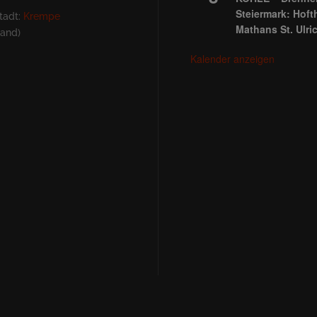
Steiermark: Hoft
tadt:
Krempe
Mathans St. Ulri
land)
Kalender anzeigen