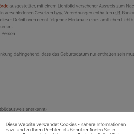
örde
ausgestellter, mit einem Lichtbild versehener Ausweis zum Nach
d in verschiedenen Gesetzen
bzw.
Verordnungen enthalten (
z.B.
Bankwe
ieser Definitionen nennt folgende Merkmale eines amtlichen Lichtb
okument
r Person
nkung dahingehend, dass das Geburtsdatum nur enthalten sein mus
htbildausweis anerkannt)
altet sein)
Diese Website verwendet Cookies - nähere Informationen
dazu und zu Ihren Rechten als Benutzer finden Sie in