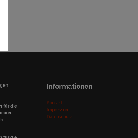
ngen
Informationen
Kontakt
 für die
Impressum
heater
Datenschutz
ch
 für die