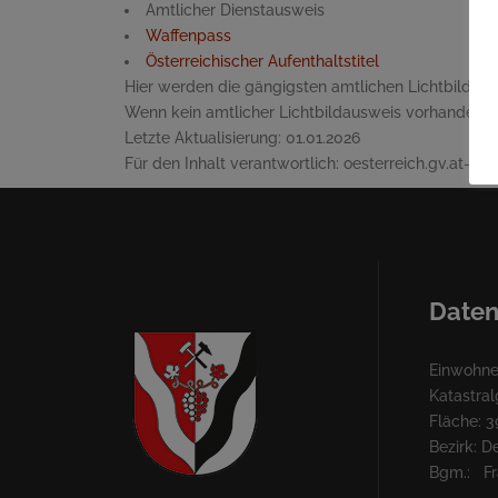
Amtlicher Dienstausweis
Waffenpass
Österreichischer Aufenthaltstitel
Hier werden die gängigsten amtlichen Lichtbildaus
Wenn kein amtlicher Lichtbildausweis vorhanden is
Letzte Aktualisierung:
01.01.2026
Für den Inhalt verantwortlich:
oesterreich.gv.at-Re
Daten
Einwohner
Katastra
Fläche: 3
Bezirk: 
Bgm.: Fra