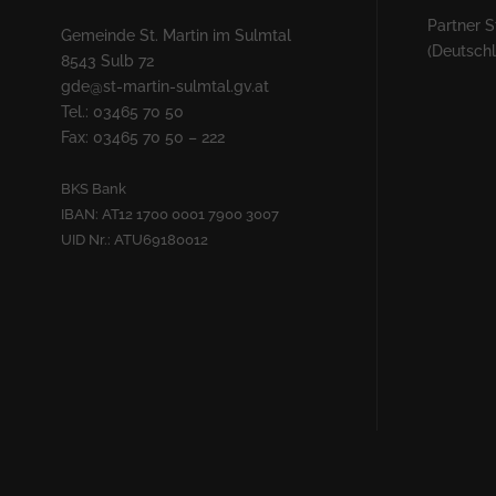
Partner S
Gemeinde St. Martin im Sulmtal
(Deutsch
8543 Sulb 72
gde@st-martin-sulmtal.gv.at
Tel.: 03465 70 50
Fax: 03465 70 50 – 222
BKS Bank
IBAN: AT12 1700 0001 7900 3007
UID Nr.: ATU69180012