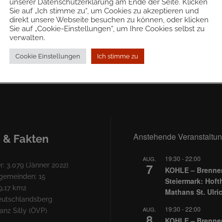
unserer Datenschutzerklärung am Ende der Seite. Klicken
Sie auf „Ich stimme zu“, um Cookies zu akzeptieren und
direkt unsere Webseite besuchen zu können, oder klicken
Sie auf „Cookie-Einstellungen“, um Ihre Cookies selbst zu
verwalten.
weise beispielhaft aufgezählt.
t, bedarf es
einer Identitätszeugin/eines Identitätszeugen
.
Cookie Einstellungen
Ich stimme zu
daktion
Anstehende Veranstaltu
 & Fakten
19:30
-
22:00
AUG.
7
: 3.079 (Jänner 2022)
KOHLE – Brennen
lgemeinden: 15
Steiermark: Hoft
9,17 km2
Mathans St. Ulri
Deutschlandsberg
19:30
-
22:00
AUG.
nz Silly (ÖVP)
8
KOHLE – Brennen