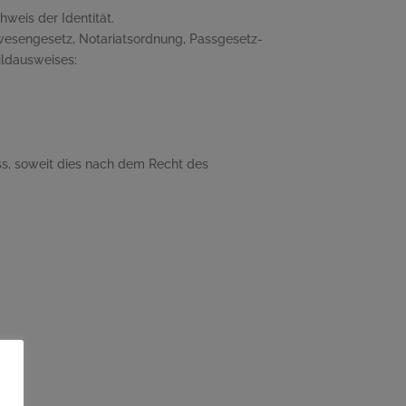
weis der Identität.
sengesetz, Notariatsordnung, Passgesetz-
ildausweises:
s, soweit dies nach dem Recht des