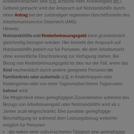
krankenversichert sind (
z.B.
ärztliche Hilfe, Krankengeld
etc.
).
Geltend gemacht wird der Anspruch auf Notstandshilfe durch
einen
Antrag
bei der zuständigen regionalen Geschäftsstelle des
Arbeitsmarktservice Österreich (AMS).
Hinweis:
Notstandshilfe und
Kinderbetreuungsgeld
kann grundsätzlich
gleichzeitig bezogen werden. Hier besteht der Anspruch auf
Notstandshilfe jedoch nur für Personen, die dem Arbeitsmarkt
ohne wesentliche Einschränkung zur Verfügung stehen. Bei
Bezug von Kinderbetreuungsgeld ist dies nur der Fall, wenn das
Kind
nachweislich durch andere geeignete Personen
im
Familienkreis oder außerhalb
(
z.B.
in Kinderkrippen oder
Kindergärten oder von einer Tagesmutter/einem Tagesvater)
betreut
wird.
Die Möglichkeit eines geringfügigen Zuverdienstes während des
Bezugs von Arbeitslosengeld oder Notstandshilfe wird ab 1.
Jänner 2026 eingeschränkt. Eine parallele geringfügige
Beschäftigung ist während dem Leistungsbezug weiterhin
möglich für Personen
die neben einer vollversicherten Tätigkeit eine geringfügige