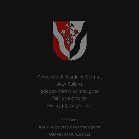
Gemeinde St. Martin im Sulmtal
8543 Sulb 72
gde@st-martin-sulmtal.gv.at
Tel.: 03465 70 50
Fax: 03465 70 50 – 222
BKS Bank
IBAN: AT12 1700 0001 7900 3007
UID Nr.: ATU69180012