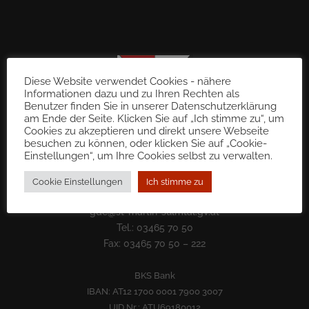
Diese Website verwendet Cookies - nähere
Informationen dazu und zu Ihren Rechten als
Benutzer finden Sie in unserer Datenschutzerklärung
am Ende der Seite. Klicken Sie auf „Ich stimme zu“, um
Cookies zu akzeptieren und direkt unsere Webseite
besuchen zu können, oder klicken Sie auf „Cookie-
Einstellungen“, um Ihre Cookies selbst zu verwalten.
Gemeinde St. Martin im Sulmtal
Cookie Einstellungen
Ich stimme zu
8543 Sulb 72
gde@st-martin-sulmtal.gv.at
Tel.: 03465 70 50
Fax: 03465 70 50 – 222
BKS Bank
IBAN: AT12 1700 0001 7900 3007
UID Nr.: ATU69180012