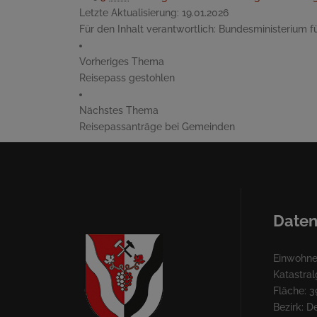
Letzte Aktualisierung:
19.01.2026
Für den Inhalt verantwortlich:
Bundesministerium fü
Vorheriges Thema
Reisepass gestohlen
Nächstes Thema
Reisepassanträge bei Gemeinden
Daten
Einwohner
Katastra
Fläche: 3
Bezirk: 