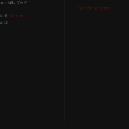
nz Silly (ÖVP)
Kalender anzeigen
tadt:
Krempe
land)