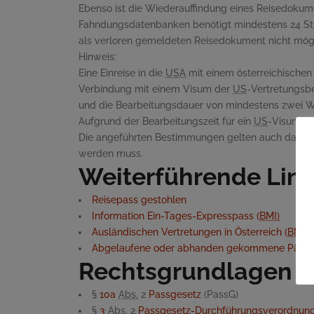
Ebenso ist die Wiederauffindung eines Reisedokum
Fahndungsdatenbanken benötigt mindestens 24 Stun
als verloren gemeldeten Reisedokument nicht mögli
Hinweis:
Eine Einreise in die
USA
mit einem österreichischen
Verbindung mit einem Visum der
US
-Vertretungsbe
und die Bearbeitungsdauer von mindestens zwei W
Aufgrund der Bearbeitungszeit für ein
US
-Visum so
Die angeführten Bestimmungen gelten auch dann, w
werden muss.
Weiterführende Lin
Reisepass gestohlen
Information Ein-Tages-Expresspass (
BMI)
Ausländischen Vertretungen in Österreich (
BMEI
Abgelaufene oder abhanden gekommene Pässe
Rechtsgrundlagen
§
10a
Abs.
2
Passgesetz
(PassG)
§
3
Abs.
2
Passgesetz-Durchführungsverordnun