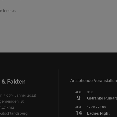
r Inneres
Anstehende Veranstaltu
 & Fakten
9:00
AUG.
9
: 3.079 (Jänner 2022)
Getränke Purkart
lgemeinden: 15
19:00
-
23:00
AUG.
9,17 km2
14
Ladies Night
Deutschlandsberg