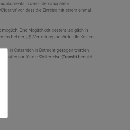
dokuments in den (internationalen)
derruf vor, dass die Einreise mit einem einmal
t möglich. Eine Möglichkeit besteht lediglich in
ermins bei der
US
-Vertretungsbehörde, die Kosten
asses
in Österreich in Betracht gezogen werden.
Flughafen nur für die Weiterreise
(Transit)
benutzt