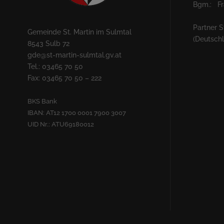
Bgm.: Fra
Partner S
Gemeinde St. Martin im Sulmtal
(Deutsch
8543 Sulb 72
gde@st-martin-sulmtal.gv.at
Tel.: 03465 70 50
Fax: 03465 70 50 – 222
BKS Bank
IBAN: AT12 1700 0001 7900 3007
UID Nr.: ATU69180012