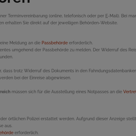
ner Terminvereinbarung (online, telefonisch oder per
E
-Mail). Bei m
nen erhalten Sie direkt auf der jeweiligen Behörden-Website.
t eine Meldung an die
Passbehörde
erforderlich.
entes umgehend der Passbehörde zu melden. Der Widerruf des Reise
unden.
r, dass trotz Widerruf des Dokuments in den Fahndungsdatenbanken d
werden bei der Einreise abgewiesen.
reich
müssen sich für die Ausstellung eines Notpasses an die
Vertre
der örtlichen Polizei erstattet werden. Aufgrund dieser Anzeige stell
se aus.
ehörde
erforderlich.