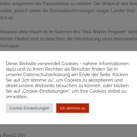
entes umgehend der Passbehörde zu melden. Der Widerruf des Reise
den, jedoch sehen die Einreisebestimmungen einiger Länder trotz Wi
ch ist.
 Notpass ohne Visum ist im Rahmen des "
Visa Waiver Program
" nich
hörde. Hierbei sind zu beachten: die Vereinbarung eines Interviewt
erktagen.
llte auch die Möglichkeit der Ausstellung eines
Ein-Tages-Expressp
enn das eigentliche Urlaubsziel nicht die
USA
ist, sondern ein
US
-
Diese Website verwendet Cookies - nähere Informationen
dazu und zu Ihren Rechten als Benutzer finden Sie in
ks
unserer Datenschutzerklärung am Ende der Seite. Klicken
Sie auf „Ich stimme zu“, um Cookies zu akzeptieren und
direkt unsere Webseite besuchen zu können, oder klicken
Sie auf „Cookie-Einstellungen“, um Ihre Cookies selbst zu
verwalten.
A
)
 (
Your Europe
Cookie Einstellungen
)
Ich stimme zu
g
(PassG-DV)