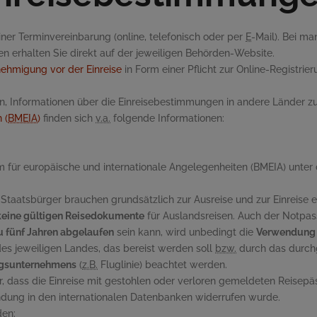
iner Terminvereinbarung (
online
, telefonisch oder per
E
-
Mail
). Bei m
nen erhalten Sie direkt auf der jeweiligen Behörden-Website.
nehmigung vor der Einreise
in Form einer Pflicht zur Online-Registri
en, Informationen über die Einreisebestimmungen in andere Länder zu
 (
BMEIA
)
finden sich
v.a.
folgende Informationen:
m für europäische und internationale Angelegenheiten (BMEIA) unte
 Staatsbürger brauchen grundsätzlich zur Ausreise und zur Einreise 
keine gültigen Reisedokumente
für Auslandsreisen. Auch der Notpass 
u fünf Jahren abgelaufen
sein kann, wird unbedingt die
Verwendung 
es jeweiligen Landes, das bereist werden soll
bzw.
durch das durchg
ngsunternehmens
(
z.B.
Fluglinie) beachtet werden.
, dass die Einreise mit gestohlen oder verloren gemeldeten Reisepä
dung in den internationalen Datenbanken widerrufen wurde.
en: