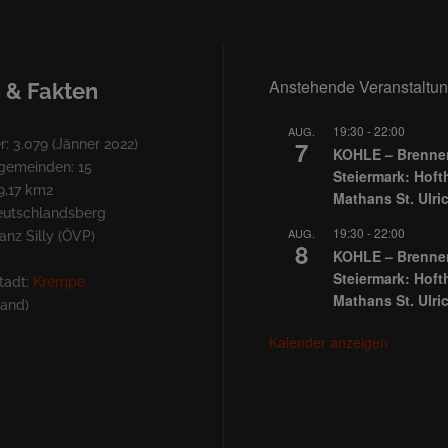
Anstehende Veranstaltu
 & Fakten
19:30
-
22:00
AUG.
7
: 3.079 (Jänner 2022)
KOHLE – Brennen
lgemeinden: 15
Steiermark: Hoft
9,17 km2
Mathans St. Ulri
Deutschlandsberg
19:30
-
22:00
AUG.
nz Silly (ÖVP)
8
KOHLE – Brennen
Steiermark: Hoft
tadt:
Krempe
Mathans St. Ulri
land)
Kalender anzeigen