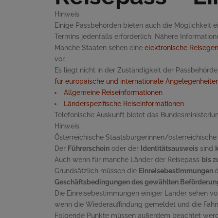
Hinweis:
Einige Passbehörden bieten auch die Möglichkeit e
Termins jedenfalls erforderlich. Nähere Informatio
Manche Staaten sehen eine
elektronische Reisege
vor.
Es liegt nicht in der Zuständigkeit der Passbehörd
für europäische und internationale Angelegenheiten
Allgemeine Reiseinformationen
Länderspezifische Reiseinformationen
Telefonische Auskunft bietet das Bundesministeriu
Hinweis:
Österreichische Staatsbürgerinnen/österreichische
Der
Führerschein
oder der
Identitätsausweis
sind
Auch wenn für manche Länder der Reisepass
bis z
Grundsätzlich müssen die
Einreisebestimmungen
d
Geschäftsbedingungen des gewählten Beförderu
Die Einreisebestimmungen einiger Länder sehen vor
wenn die Wiederauffindung gemeldet und die Fahn
Folgende Punkte müssen außerdem beachtet werd