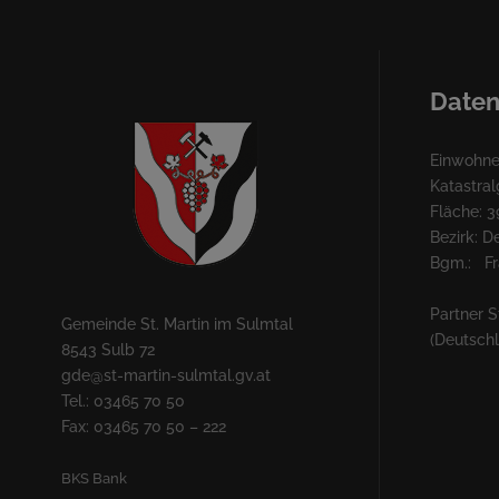
Daten
Einwohner
Katastra
Fläche: 3
Bezirk: 
Bgm.: Fra
Partner S
Gemeinde St. Martin im Sulmtal
(Deutsch
8543 Sulb 72
gde@st-martin-sulmtal.gv.at
Tel.: 03465 70 50
Fax: 03465 70 50 – 222
BKS Bank