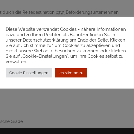
 durch die Reisedestination
bzw.
Beförderungsunternehmen
zlichem Visum
 Reisepasses
Diese Website verwendet Cookies - nähere Informationen
ene Reisepässe für die Einreise akzeptieren, wird
empfohlen
, einen
dazu und zu Ihren Rechten als Benutzer finden Sie in
unserer Datenschutzerklärung am Ende der Seite. Klicken
chen ändert sich stark; eine Identitätsfeststellung an der Grenze i
Sie auf „Ich stimme zu“, um Cookies zu akzeptieren und
direkt unsere Webseite besuchen zu können, oder klicken
ks
Sie auf „Cookie-Einstellungen“, um Ihre Cookies selbst zu
verwalten.
Cookie Einstellungen
Ich stimme zu
r Inneres
ische Grade