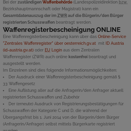
Bei der
zuständigen
Waffenbehörde
(Landespolizeidirektion
bzw.
Bezirkshauptmannschaft oder Magistrat) kann ein
Gesamtdatenauszug der im
ZWR
auf die Bürgerin/den Bürger
registrierten Schusswaffen
beantragt werden.
Waffenregisterbescheinigung
ONLINE
Eine Waffenregisterbescheinigung kann über das
Online
-Service
"Zentrales Waffenregister" über oesterreich.gv.at
mit
ID Austria
(id-austria.gv.at)
oder
EU
Login
aus dem Zentralen
Waffenregister (ZWR) auch
online
kostenfrei
beantragt und
ausgestellt werden.
Im Einzelnen sind dies folgende Informationsmöglichkeiten:
Der Ausdruck einer Waffenregisterbescheinigung gemäß §
33 Waffengesetz
Eine Auflistung aller auf die Anfragerin/den Anfrager aktuell
registrierten Schusswaffen und Zubehör
Der (erneute) Ausdruck von Registrierungsbestätigungen für
Schusswaffen der Kategorie C und D, die während der
Übergangsfrist bis 1. Juni 2014 von der Bürgerin/dem Bürger
(Anfragerin/Anfrager) selbst mittels Bürgerkarte registriert
wurden