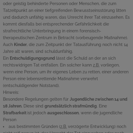
oder geistig behinderte Personen oder Menschen, die zum
Tatzeitpunkt an einer tiefgreifenden Bewusstseinsstörung litten
und dadurch unfähig waren, das Unrecht ihrer Tat einzusehen. Es
kommt diesfalls bei entsprechender Gefährlichkeit die
strafrechtliche Unterbringung in einem forensisch-
therapeutischen Zentrum in Betracht (vorbeugende Maßnahme).
Auch
Kinder
, die zum Zeitpunkt der Tatausführung noch nicht 14
Jahre alt waren, sind schuldunfähig.
Ein
Entschuldigungsgrund
lässt die Schuld an der an sich
rechtswidrigen Tat entfallen. Ein solcher kann
z.B.
vorliegen,
wenn eine Person, um ihr eigenes Leben zu retten, einer anderen
Person eine lebensrettende Maßnahme verwehrt
(entschuldigender Notstand).
Hinweis:
Besondere Regelungen gelten für
Jugendliche zwischen 14 und
18 Jahren.
Diese sind
grundsätzlich strafmündig
. Eine
Strafbarkeit
ist jedoch
ausgeschlossen
, wenn die jugendliche
Person
aus bestimmten Gründen (
z.B.
verzögerte Entwicklung) noch