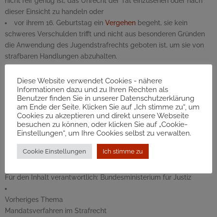
nicht reif genug ist, das Unrecht der Tat einzusehen oder nach
dieser Einsicht zu handeln oder
vor ihrem 16. Geburtstag ein
Vergehen
begeht, sie kein
schweres Verschulden trifft und nicht aus besonderen Gründen
die Anwendung des Jugendstrafrechts geboten ist, um sie von
strafbaren Handlungen abzuhalten.
Rechtsgrundlagen
Diese Website verwendet Cookies - nähere
Strafprozessordnung
(StPO)
Informationen dazu und zu Ihren Rechten als
Benutzer finden Sie in unserer Datenschutzerklärung
Strafgesetzbuch
(StGB)
am Ende der Seite. Klicken Sie auf „Ich stimme zu“, um
Jugendgerichtsgesetz
(JGG)
Cookies zu akzeptieren und direkt unsere Webseite
Bei allen personenbezogenen Bezeichnungen gilt die gewählte
besuchen zu können, oder klicken Sie auf „Cookie-
Einstellungen“, um Ihre Cookies selbst zu verwalten.
Form für alle Geschlechsidentitäten und entspricht damit in
diesem Text exakt der gesetzlichen Terminologie der
Cookie Einstellungen
Ich stimme zu
Strafprozessordnung (§ 515
Abs
. 2
StPO
).
Letzte Aktualisierung:
01.06.2026
Für den Inhalt verantwortlich:
Bundesministerium für Justiz
Vorheriges Thema
Mandatsverfahren im Strafrecht