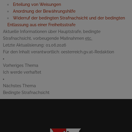
Erteilung von Weisungen
Anordnung der Bewährungshilfe
Widerruf der bedingten Strafnachsicht und der bedingten
Entlassung aus einer Freiheitsstrafe
Aktuelle Informationen über Hauptstrafe, bedingte
Strafnachsicht, vorbeugende Maßnahmen
etc.
Letzte Aktualisierung:
01.06.2026
Für den Inhalt verantwortlich:
oesterreich.gv.at-Redaktion
Vorheriges Thema
Ich werde verhaftet
Nächstes Thema
Bedingte Strafnachsicht