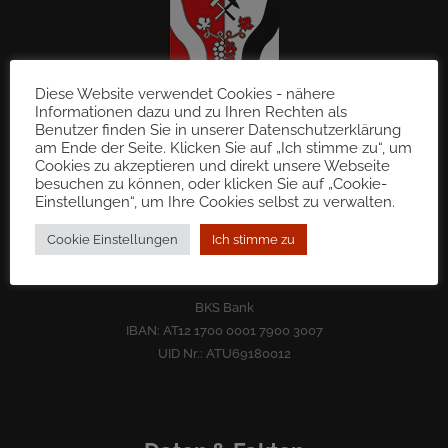
Diese Website verwendet Cookies - nähere
Informationen dazu und zu Ihren Rechten als
Benutzer finden Sie in unserer Datenschutzerklärung
am Ende der Seite. Klicken Sie auf „Ich stimme zu“, um
Cookies zu akzeptieren und direkt unsere Webseite
Gemeinde St. Martin im Sulmtal
besuchen zu können, oder klicken Sie auf „Cookie-
8543 Sulb 72
Einstellungen“, um Ihre Cookies selbst zu verwalten.
gde@st-martin-sulmtal.gv.at
Tel.: 03465 70 50
Cookie Einstellungen
Ich stimme zu
Fax: 03465 70 50 – 222
BKS Bank
IBAN: AT12 1700 0001 7900 3007
UID Nr.: ATU69180012