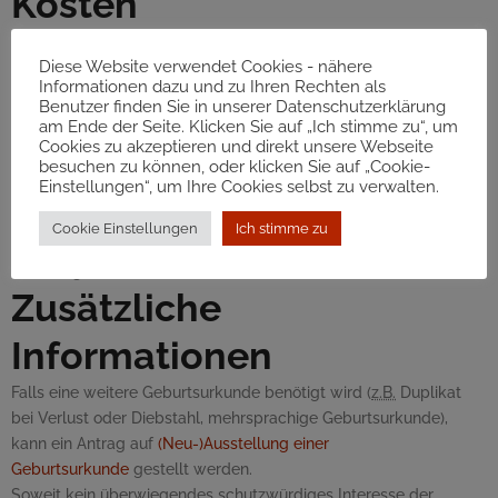
Kosten
Ausstellung einer Geburtsurkunde: gebührenfrei
Diese Website verwendet Cookies - nähere
Ab dem 2. Lebensjahr: 13,10 Euro
Informationen dazu und zu Ihren Rechten als
Hinweis:
Benutzer finden Sie in unserer Datenschutzerklärung
Für die
Erst
ausstellung von zwei
am Ende der Seite. Klicken Sie auf „Ich stimme zu“, um
Geburtsurkunden/internationalen Geburtsurkunden für ein Kind
Cookies zu akzeptieren und direkt unsere Webseite
besuchen zu können, oder klicken Sie auf „Cookie-
fallen
keine Gebühren
an, sofern diese Dokumente
innerhalb von
Einstellungen“, um Ihre Cookies selbst zu verwalten.
zwei Jahren ab Geburt des Kindes
ausgestellt werden (
d.h.
bis
zum 2. Geburtstag). Bei Zusendung der Geburtsurkunde
Cookie Einstellungen
Ich stimme zu
entstehen in der Regel Kosten. Erkundigen Sie sich bitte beim
zuständigen Standesamt.
Zusätzliche
Informationen
Falls eine weitere Geburtsurkunde benötigt wird (
z.B.
Duplikat
bei Verlust oder Diebstahl, mehrsprachige Geburtsurkunde),
kann ein Antrag auf
(Neu-)Ausstellung einer
Geburtsurkunde
gestellt werden.
Soweit kein überwiegendes schutzwürdiges Interesse der