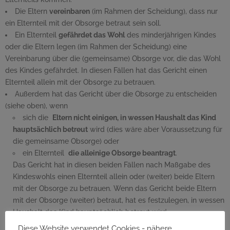
Die Eltern
vereinbaren
(im Rahmen der Scheidung), dass nur
ein Elternteil mit der Obsorge betraut sein soll.
Ein Elternteil
gefährdet das Wohl
des minderjährigen Kindes
oder die Eltern legen (im Rahmen der Scheidung) eine
Vereinbarung über die (gemeinsame) Obsorge vor, die das Wohl
des Kindes gefährdet. In diesen Fällen hat das Gericht einen
Elternteil allein mit der Obsorge zu betrauen.
Außerdem hat das Gericht über die Obsorge zu entscheiden
(siehe oben), wenn
sich die
Eltern nicht einigen, in wessen Haushalt das Kind
hauptsächlich betreut
wird (dies wäre aber Voraussetzung für
die gemeinsame Obsorge) oder
ein Elternteil
die alleinige Obsorge beantragt
.
Das Gericht hat in diesen beiden Fällen nach Maßgabe des
Kindeswohls einen Elternteil allein oder (weiter) beide Eltern
mit der Obsorge zu betrauen. Wenn das Gericht beide Eltern
mit der Obsorge (weiter) betraut, hat es festzulegen, in wessen
Haushalt das Kind hauptsächlich betreut wird.
Diese Grundsätze gelten auch dann, wenn die miteinander
Diese Website verwendet Cookies - nähere