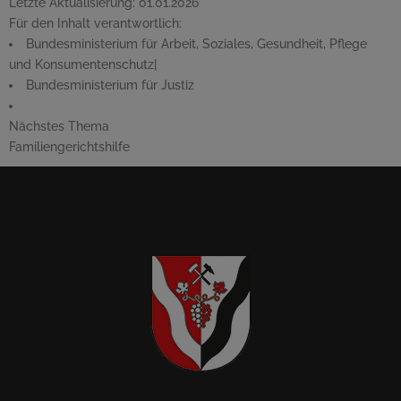
Letzte Aktualisierung:
01.01.2026
Für den Inhalt verantwortlich:
Bundesministerium für Arbeit, Soziales, Gesundheit, Pflege
und Konsumentenschutz
|
Bundesministerium für Justiz
Nächstes Thema
Familiengerichtshilfe