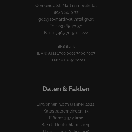
Gemeinde St. Martin im Sulmtal
8543 Sulb 72
gde@st-martin-sulmtal.gv.at
Tel.: 03465 70 50
Fax: 03465 70 50 – 222
BKS Bank
IBAN: AT12 1700 0001 7900 3007
UID Nr.: ATU69180012
Daten & Fakten
Einwohner: 3.079 (Jänner 2022)
Katastralgemeinden: 15
Fläche: 39,17 km2
Bezirk: Deutschlandsberg
Bgm.: Franz Silly (ÖVP)