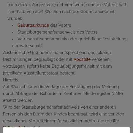
nach dem 1. August 2013 geboren wurde und die Vaterschaft
innerhalb von acht Wochen nach der Geburt anerkannt
wurde):
Geburtsurkunde
des Vaters
Staatsbürgerschaftsnachweis des Vaters
Vaterschaftsanerkenntnis oder gerichtliche Feststellung
der Vaterschaft
Ausländische Urkunden sind entsprechend den lokalen
Bestimmungen beglaubigt oder mit
Apostille
versehen
vorzulegen, sofern keine Beglaubigungsfreiheit mit dem
jeweiligen Ausstellungsstaat besteht.
Hinweis:
Auf Wunsch kann die Vorlage der Bestätigung der Meldung
durch Abfrage der Behörde im Zentralen Melderegister (ZMR)
ersetzt werden.
Wird der Staatsbürgerschaftsnachweis von einer anderen
Person als den Eltern des Kindes beantragt, wird eine von den
gesetzlichen Vertreterinnen/gesetzlichen Vertretern erteilte
Vollmacht
benötigt.