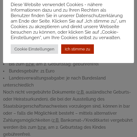
Die Staatsbürgerschaftsbehörden können die Vorlage
Diese Website verwendet Cookies - nähere
zusätzlicher Dokumente verlangen. Bitte erkundigen Sie sich
Informationen dazu und zu Ihren Rechten als
Benutzer finden Sie in unserer Datenschutzerklärung
diesbezüglich vorab bei der für Sie zuständigen Stelle.
am Ende der Seite. Klicken Sie auf „Ich stimme zu“, um
Kosten
Cookies zu akzeptieren und direkt unsere Webseite
besuchen zu können, oder klicken Sie auf „Cookie-
Für den Antrag
Einstellungen“, um Ihre Cookies selbst zu verwalten.
Bis zum
bzw.
am 2. Geburtstag: gebührenfrei
Cookie Einstellungen
Ich stimme zu
Generell: 21 Euro
Für die Ausstellung eines Staatsbürgerschaftsnachweises
Bis zum
bzw.
am 2. Geburtstag: gebührenfrei
Bundesgebühr: 21 Euro
Landesverwaltungsabgabe: je nach Bundesland
unterschiedlich
Noch nicht vergebührte Dokumente (
z.B.
ausländische Geburts-
oder Heiratsurkunden), die bei der Ausstellung des
Staatsbürgerschaftsnachweises vorzulegen sind, können in bar
oder – falls die Möglichkeit besteht – mittels alternativer
Zahlungsmöglichkeiten (
z.B.
Bankomat-/Kreditkarte) vergebührt
werden (bis zum
bzw.
am 2. Geburtstag des Kindes
gebührenfrei).