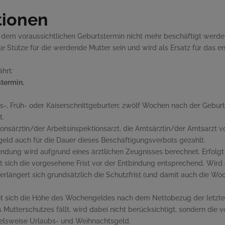
tionen
em voraussichtlichen Geburtstermin nicht mehr beschäftigt werden
lle Stütze für die werdende Mutter sein und wird als Ersatz für da
hrt:
stermin
,
s-, Früh- oder Kaiserschnittgeburten: zwölf Wochen nach der Geburt
t.
ionsärztin
/
der Arbeitsinspektionsarzt, die Amtsärztin
/
der Amtsarzt vo
eld auch für die Dauer dieses Beschäftigungsverbots gezahlt.
bindung wird aufgrund eines ärztlichen Zeugnisses berechnet. Erfol
sich die vorgesehene Frist vor der Entbindung entsprechend. Wird d
erlängert sich grundsätzlich die Schutzfrist (und damit auch die W
et sich die Höhe des Wochengeldes nach dem Nettobezug der letzte
 Mutterschutzes fällt, wird dabei nicht berücksichtigt, sondern die
ielsweise Urlaubs- und Weihnachtsgeld.