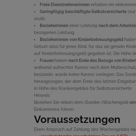
Freie Dienstnehmerinnen
erhalten ein einkomm
Geringfügig beschäftigte Selbstversicherte
(nur
2026).
Bezieherinnen
einer Leistung
nach dem Arbeitsl
bezogenen Leistung.
Bezieherinnen
von Kinderbetreuungsgeld
haben
Geburt (also für jenes Kind, für das sie gerade K
auf Kinderbetreuungsgeld gegeben ist. Die Höhe 
Frauen
haben
nach Ende des Bezugs von Kinde
während aufrechter Karenz nach dem Mutterschutzge
bestünde, würde keine Karenz vorliegen. Das Son
herangezogen, der dem Ende des letzten Entgeltan
in Höhe des Krankengeldes für Selbstversicherte.
Hinweis:
Beziehen Sie neben dem (Sonder-)Wochengeld
ei
Einkommens führen.
Voraussetzungen
Einen Anspruch auf Zahlung des Wochengeldes h