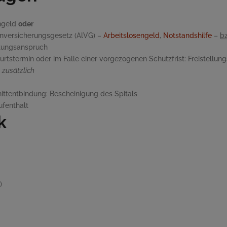
engeld
oder
nversicherungsgesetz (AlVG) –
Arbeitslosengeld
,
Notstandshilfe
–
b
stungsanspruch
rtstermin oder im Falle einer vorgezogenen Schutzfrist: Freistellun
t
zusätzlich
nittentbindung: Bescheinigung des Spitals
fenthalt
k
)