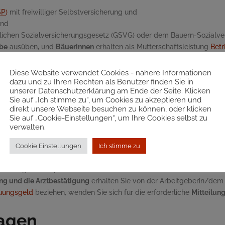
SP
)
mit freiwilliger Selbstversicherung und
nd
chen Sozialversicherungsgesetz (GSVG) oder dem Bauern-Sozialvers
be
ausüben, und
Bäuerinnen
erhalten als Mutterschaftsleistung
Betr
in Anspruch auf
Wochengeld (
USP
)
in Höhe von 72,18 Euro pro Tag (We
be ausüben (
neue Selbstständige
).
Diese Website verwendet Cookies - nähere Informationen
dazu und zu Ihren Rechten als Benutzer finden Sie in
unserer Datenschutzerklärung am Ende der Seite. Klicken
Sie auf „Ich stimme zu“, um Cookies zu akzeptieren und
lichen Geburtstermin kann das Wochengeld beantragt werden.
direkt unsere Webseite besuchen zu können, oder klicken
Sie auf „Cookie-Einstellungen“, um Ihre Cookies selbst zu
verwalten.
erband der Sozialversicherungsträger)
Cookie Einstellungen
Ich stimme zu
h vorlegen oder per Post übermitteln.
ung und die Arztbestätigung
erhalten Sie von der Arbeitgeberin/dem
uungsgeld
beziehen, wenden Sie sich für die erforderliche
Mitteilun
lagen