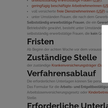
unselbstständig erwerbstätige Frauen (
USP
)
,
geringfügig beschäftigte Arbeitnehmerinnen (
U
voll versicherte
freie Dienstnehmerinnen (
USP
)
u
unter Umständen Frauen, die nach dem Gewerbli
Selbstständig erwerbstätige Frauen
, die ein
Gewer
Betriebshilfe gewährt, besteht unter Umständen e
selbstständig erwerbstätige Frauen, die
kein
Gewer
Fristen
Ab Beginn der achten Woche vor dem voraussicht
Zuständige Stelle
der zuständige
Krankenversicherungsträger (Dachv
Verfahrensablauf
Die erforderlichen Unterlagen können Sie persönlic
Das Formular für die
Arbeits- und Entgeltbestätig
Arbeitslosenversicherungsgesetz oder
Kinderbetre
Stelle.
Erforderliche Unter