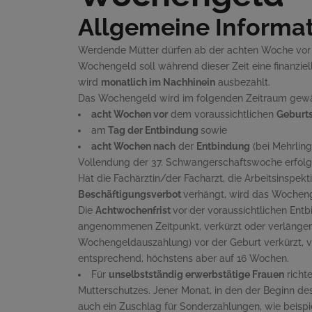
Allgemeine Informa
Werdende Mütter dürfen ab der achten Woche vor d
Wochengeld soll während dieser Zeit eine finanzie
wird
monatlich im Nachhinein
ausbezahlt.
Das Wochengeld wird im folgenden Zeitraum gewä
acht Wochen vor
dem voraussichtlichen
Geburt
am
Tag der Entbindung
sowie
acht Wochen nach
der
Entbindung
(bei Mehrling
Vollendung der 37. Schwangerschaftswoche erfolg
Hat die Fachärztin
/
der Facharzt, die Arbeitsinspekt
Beschäftigungsverbot
verhängt, wird das Wocheng
Die
Achtwochenfrist
vor
der voraussichtlichen Ent
angenommenen Zeitpunkt, verkürzt oder verlängert 
Wochengeldauszahlung) vor der Geburt verkürzt, v
entsprechend, höchstens aber auf 16 Wochen.
Für
unselbstständig erwerbstätige Frauen
richt
Mutterschutzes. Jener Monat, in den der Beginn des
auch ein Zuschlag für Sonderzahlungen, wie beisp