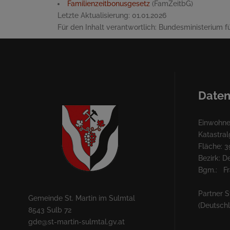
Familienzeitbonusgesetz
(FamZeitbG)
Letzte Aktualisierung:
01.01.2026
Für den Inhalt verantwortlich:
Bundesministerium fü
Daten
Einwohner
Katastra
Fläche: 3
Bezirk: 
Bgm.: Fra
Partner S
Gemeinde St. Martin im Sulmtal
(Deutsch
8543 Sulb 72
gde@st-martin-sulmtal.gv.at