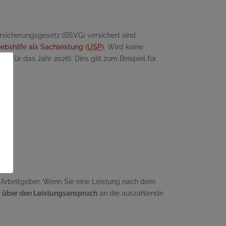
icherungsgesetz (BSVG) versichert sind.
iebshilfe als Sachleistung (
USP
)
. Wird keine
rt für das Jahr 2026). Dies gilt zum Beispiel für
 Arbeitgeber. Wenn Sie eine Leistung nach dem
g über den Leistungsanspruch
an die auszahlende