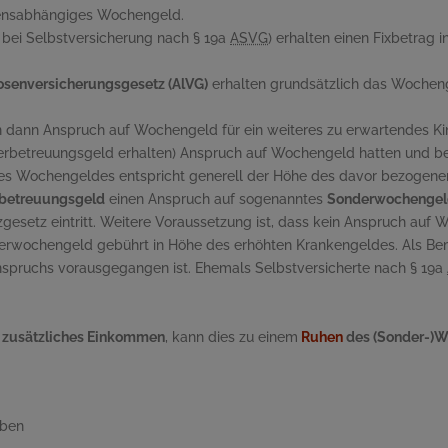
ensabhängiges Wochengeld.
 bei Selbstversicherung nach § 19a
ASVG
) erhalten einen Fixbetrag 
osenversicherungsgesetz (AlVG)
erhalten grundsätzlich das Wocheng
 dann Anspruch auf Wochengeld für ein weiteres zu erwartendes Kin
inderbetreuungsgeld erhalten) Anspruch auf Wochengeld hatten und b
des Wochengeldes entspricht generell der Höhe des davor bezogene
rbetreuungsgeld
einen Anspruch auf sogenanntes
Sonderwochengel
setz eintritt. Weitere Voraussetzung ist, dass kein Anspruch auf 
derwochengeld gebührt in Höhe des erhöhten Krankengeldes. Als Be
spruchs vorausgegangen ist. Ehemals Selbstversicherte nach § 19a
n zusätzliches Einkommen
, kann dies zu einem
Ruhen
des (Sonder-)
aben