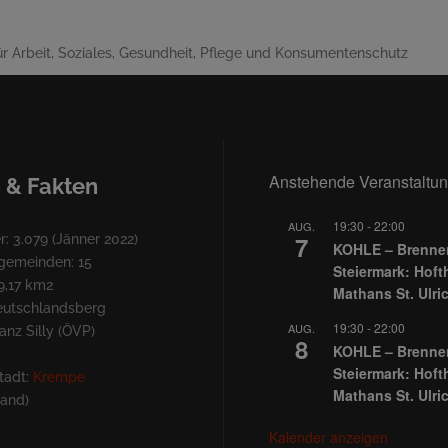
r Arbeit, Soziales, Gesundheit, Pflege und Konsumentenschutz
Anstehende Veranstaltu
 & Fakten
19:30
-
22:00
AUG.
7
: 3.079 (Jänner 2022)
KOHLE – Brennen
lgemeinden: 15
Steiermark: Hoft
9,17 km2
Mathans St. Ulri
Deutschlandsberg
19:30
-
22:00
AUG.
nz Silly (ÖVP)
8
KOHLE – Brennen
Steiermark: Hoft
tadt:
Krempe
Mathans St. Ulri
land)
Kalender anzeigen