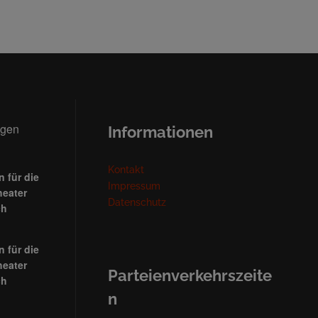
ngen
Informationen
Kontakt
 für die
Impressum
heater
Datenschutz
ch
 für die
heater
Parteienverkehrszeite
ch
n