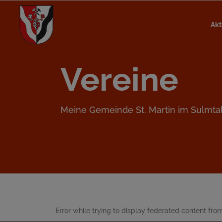
Akt
Vereine
Meine Gemeinde St. Martin im Sulmta
Error while trying to display federated content from