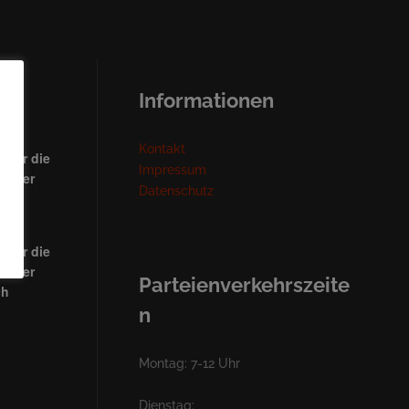
ngen
Informationen
Kontakt
 für die
Impressum
heater
Datenschutz
ch
 für die
heater
Parteienverkehrszeite
ch
n
Montag: 7-12 Uhr
Dienstag: