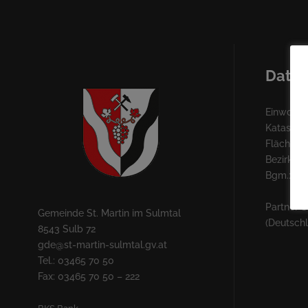
Daten
Einwohner
Katastra
Fläche: 3
Bezirk: 
Bgm.: Fra
Partner S
Gemeinde St. Martin im Sulmtal
(Deutsch
8543 Sulb 72
gde@st-martin-sulmtal.gv.at
Tel.: 03465 70 50
Fax: 03465 70 50 – 222