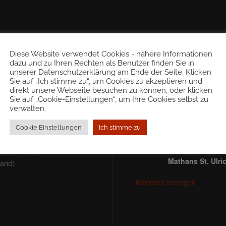
Anstehende Veranstaltu
 & Fakten
Diese Website verwendet Cookies - nähere Informationen
dazu und zu Ihren Rechten als Benutzer finden Sie in
unserer Datenschutzerklärung am Ende der Seite. Klicken
19:30
-
22:00
AUG.
Sie auf „Ich stimme zu“, um Cookies zu akzeptieren und
7
: 3.079 (Jänner 2022)
KOHLE – Brennen
direkt unsere Webseite besuchen zu können, oder klicken
lgemeinden: 15
Steiermark: Hoft
Sie auf „Cookie-Einstellungen“, um Ihre Cookies selbst zu
9,17 km2
verwalten.
Mathans St. Ulri
Deutschlandsberg
19:30
-
22:00
AUG.
Cookie Einstellungen
Ich stimme zu
nz Silly (ÖVP)
8
KOHLE – Brennen
Steiermark: Hoft
tadt:
Krempe
Mathans St. Ulri
land)
Kalender anzeigen