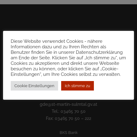
Diese Website verwendet Cookies - nähere
Informationen dazu und zu Ihren Rechten als
Benutzer finden Sie in unserer Datenschutzerklärung
am Ende der Seite. Klicken Sie auf „Ich stimme zu“, um
Cookies zu akzeptieren und direkt unsere Webseite
besuchen zu können, oder klicken Sie auf „Cookie-
Einstellungen“, um Ihre Cookies selbst zu verwalten.
Cookie Einstellungen
Ich stimme zu
Gemeinde St. Martin im Sulmtal
8543 Sulb 72
gde@st-martin-sulmtal.gv.at
Tel.: 03465 70 50
Fax: 03465 70 50 – 222
BKS Bank